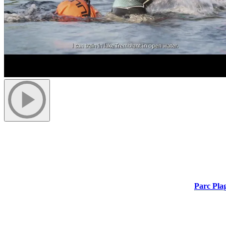
Nager dans un cadre incomparable
Dès l’arrivée des beaux jours, le lac Tremblant devient un terrain de 
que ce soit pour préparer un triathlon ou simplement accumuler les ki
Les nageurs peuvent accéder à l’eau directement à partir du
Parc Pla
matinées offrent généralement les meilleures conditions pour la nage 
À seulement deux pas du village piétonnier, le Parc Plage permet de c
directement un autre sport sans avoir à déplacer son véhicule.