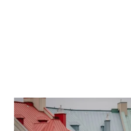
parcours de 1, 3, 5, 10, 20 et 30 km. Un vrai coup de cœur pour la
communauté de coureurs d’ici, et pour les visiteurs qui aiment se
mesurer aux sentiers de Tremblant encore colorés.
Sous un ciel d’octobre typique, soit un mélange de nuage, de vent et
d’adrénaline, les participants ont pris d’assaut les sentiers, appuyés
par une équipe de bénévoles, patrouilleurs et organisateurs dévoués.
Merci à ces équipes qui ont contribué à faire de cette journée un
succès, dans la bonne humeur et la camaraderie.
À l’arrivée, la musique et les activations de nos partenaires
ajoutaient à l’ambiance festive, donnant à chacun l’impression de
franchir la ligne comme un champion. Un moment de partage,
d’énergie et de fierté qui résume bien l’esprit de La Classique
Tremblant.