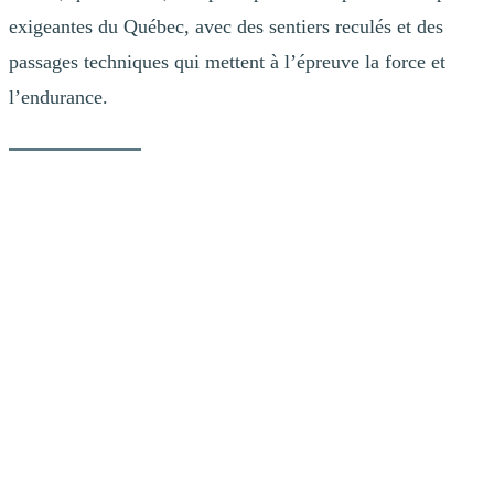
exigeantes du Québec, avec des sentiers reculés et des
passages techniques qui mettent à l’épreuve la force et
l’endurance.
Une histoire de passion locale
Pour Patrick Lussier, directeur de course, La Classique Tremblant
dépasse le simple cadre d’un événement sportif: c’est une tradition
locale depuis 1997 où les gens d’ici se retrouvent pour clore la
saison de course à pied ou amorcer la préparation des jambes pour la
saison de ski ou de planche à neige. Inspirée du Grand prix Merrell
et du Grand Prix des Couleurs, deux événements signés Tremblant
qui ont marqué le patrimoine de la course en sentier au Québec, La
Classique Tremblant est née d’un désir de raviver cet esprit
communautaire autour du Club de course en sentiers local.