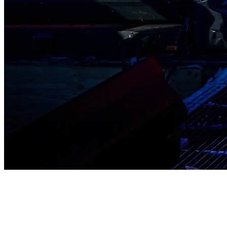
Rétrospective et moments forts de 2025
Le week-end a commencé le vendredi avec la magie du 24h qui
s’est doucement imprégnée chez les enfants, alors que plusieurs ont