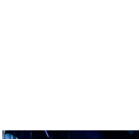
engagement collectif profondément enraciné. Ce montant ne
représente pas qu’un chiffre : il ouvre la voie aux 25 prochaines
années d’espoir, de solidarité et d’actions concrètes pour les enfants.
« Merci à ceux et celles qui, depuis un
quart de siècle, écrivent cette histoire
avec nous. Et merci d’avance à ceux et
celles qui continueront de marcher,
skier, courir et donner pour que chaque
enfant ait la chance de sourire, de rêver
et de grandir en santé. »
Simon St-Arnaud, producteur exécutif du
24h Tremblant