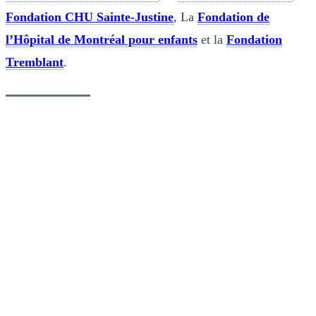
Fondation CHU Sainte-Justine
, La
Fondation de
l’Hôpital de Montréal pour enfants
et la
Fondation
Tremblant
.
Le 24h souffle les bougies du 25e
anniversaire
Depuis 25 ans, le 24h Tremblant continue de repousser les limites.
Lors de sa 25e édition, tenue du 12 au 14 décembre 2025, cet élan
collectif a une fois de plus dépassé toutes les attentes, permettant
d’amasser la somme impressionnante de 8 760 476 $. Portée par une
mobilisation exceptionnelle de participants, bénévoles, partenaires et
donateurs, cette réussite illustre la générosité et l’énergie qui font
battre le cœur du 24h Tremblant depuis un quart de siècle.
Il y a 25 ans, atteindre le cap du million de dollars semblait un
sommet presque inaccessible. Aujourd’hui, franchir la barre des 8
millions témoigne du chemin parcouru et de la force d’un