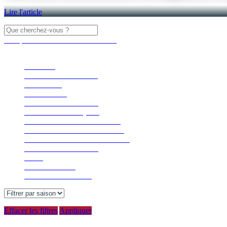
Lire l'article
Masquer les filtres
Filtrer les articles
×
Fermer
FAMILLE
SPORTS ET PLEIN AIR
ACTIVITÉS
NOUVELLES
NATURE ET DÉTENTE
CONSEILS PRATIQUES
VILLAGE ET GASTRONOMIE
COMMUNAUTÉ ET HÉRITAGE
SPECTACLES ET ÉVÉNEMENTS
ÉCORESPONSABILITÉ
GOLF
SAISON DE SKI
RÉCITS DE VOYAGE
Effacer les filtres
Appliquer