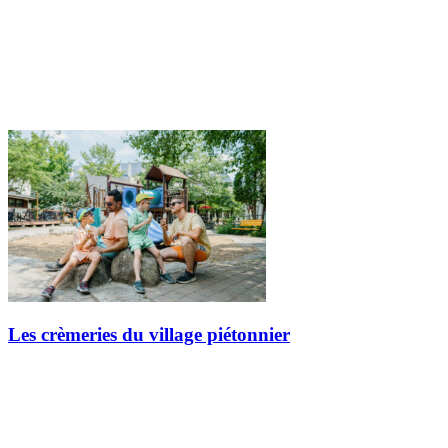
Les crèmeries du village piétonnier
La saison chaude est arrivée, et quoi de mieux pour se rafraîchir
qu’une collation glacée? Le village piétonnier de Tremblant regorge
d’endroits où satisfaire vos envies de crème glacée lors des…