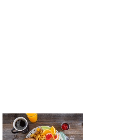
Quand le soleil brille et que le village s’anime, c’est le moment
parfait pour découvrir le côté rafraîchissant de Tremblant. Réputée
en hiver pour l’après-ski grâce à son offre exceptionnelle de…