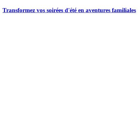
Transformez vos soirées d'été en aventures familiales
À Tremblant, le plaisir ne s’arrête pas lorsque le soleil se couche.
Les soirées d’été prennent vie avec une foule d’activités à partager
en famille, entre découvertes gourmandes, animations,…