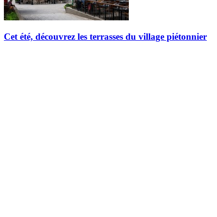
Cet été, découvrez les terrasses du village piétonnier
L’été signifie la saison des terrasses au Québec, et Tremblant est prêt
à vous accueillir dans ses espaces extérieurs animés. Que vous soyez
d'humeur pour un repas tranquille dans un cadre intime ou…