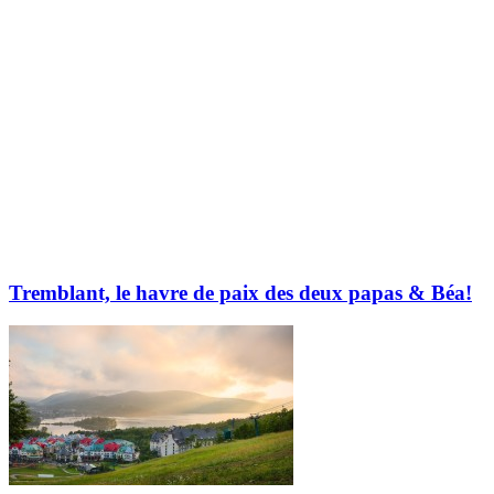
Tremblant, le havre de paix des deux papas & Béa!