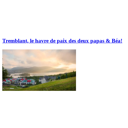
Tremblant, le havre de paix des deux papas & Béa!