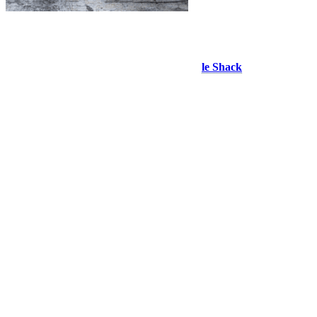
Resto-Bar Le Shack
Restaurant phare de la place Saint-Bernard,
le Shack
vous propose
un incontournable : ses généreuses fajitas au poulet. Servies sur une
poêle fumante avec poivrons et oignons sautés, tortillas de farine
bien chaudes et toutes les garnitures, vous pouvez les personnaliser à
votre goût. Un plat convivial, parfait à partager… ou à savourer en
solo! Pour les amateurs de cuisine réconfortante, le bol de chili
gratiné, garni de crème sûre, d’échalotes, de jalapeños et de
croustilles de maïs, est également un excellent choix.
Explorez davantage sur le blogue Tremblant: