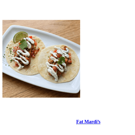
Fat Mardi’s
À la Place Saint-Bernard, le restaurant
Fat Mardi’s
est l’endroit
convivial par excellence pour déguster un repas aux accents sud-
américains ou simplement pour prendre un verre entre amis sur leur