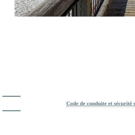
Conseil de sécurité de la semaine
Aidez les secours
Si vous êtes témoin ou impliqué dans un accident, demeurez sur les
lieux et donnez votre identité à un secouriste.
Lorsque vous voyez nos patrouilleurs ou préventionnistes en
intervention sur les pistes, ralentissez et assurez-vous de leur laisser
de l’espace en circulant à une distance d’au moins 5 mètres de leur
zone d’intervention.
Pour plus d'informations : 
Code de conduite et sécurité
Événements du week-end
Party au sommet Corona – 18 avril