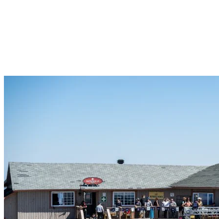
On vous invite en grand nombre à venir fêter la fin de la saison de
ski avec nous au sommet de la montagne ce samedi 18 avril, grâce à
Corona ! Nos DJ et animateurs invités vous feront danser tout
l’après-midi et l’ambiance promet d’être à la fête. Prenez note que si
la météo est défavorable, l’événement aura lieu à l’intérieur du
Grand Manitou.