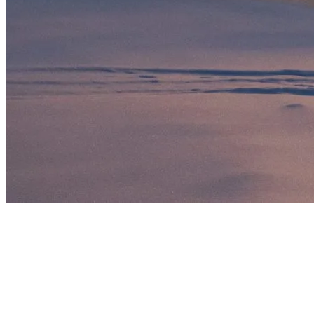
Ouverture progressive du terrain skiable en
décembre
Durant les semaines suivantes, l’ouverture des pistes et des versants
se fait progressivement. La saison commence en moyenne avec une
dizaine de pistes ouvertes sur les versants Nord et Sud, mais cela
évolue rapidement. Avant la mi-décembre, nous atteignons