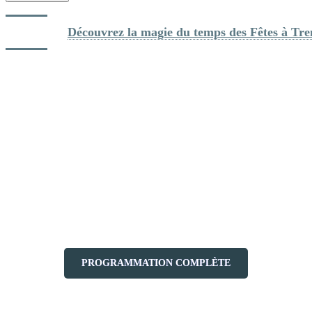
Lire aussi: 
Découvrez la magie du temps des Fêtes à Tr
Pourquoi venir à Tremblant en novembre
et décembre?
Si vous aimez les ambiances festives et souhaitez profiter d’une
tranquillité relative avant l’arrivée des fêtes, novembre et décembre
sont des moments parfaits pour découvrir Tremblant. Avec des
températures clémentes, des pistes bien préparées grâce à notre
système d’enneigement et des événements mémorables, c’est une
période où la station vibre d’énergie. Que vous soyez débutant ou
skieur expérimenté, ces premières semaines vous offriront une belle
introduction à l’hiver québécois. On vous attend sur les pistes!
PROGRAMMATION COMPLÈTE