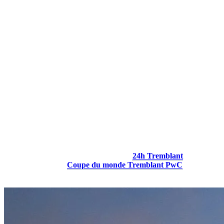
Le début de la saison de ski
Ouverture de la saison en novembre
La saison de ski à Tremblant commence généralement autour du 27
novembre, moment où nous ouvrons nos premières pistes. À cette
période, l’enneigement est crucial pour garantir de belles conditions
de glisse dès les premiers jours. Heureusement, nous avons l’un des
systèmes d’enneigement les plus performants d’Amérique du Nord
avec plus de 1 280 canons à neige couvrant une superficie
impressionnante de 213 hectares (527 acres) sur un total de 309
hectares de terrain skiable.
Les premières pistes à ouvrir sont généralement les pistes vertes P’tit
Bonheur et Nansen Haut. qui sont parfaites pour toute la famille.
Les pistes utilisées lors de nos grands événements sont aussi
priorisées, comme la Beauvallon pour le
24h Tremblant
et la
Flying Mile pour la
Coupe du monde Tremblant PwC
.