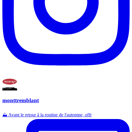
monttremblant
⛰️ Avant le retour à la routine de l'automne, offr