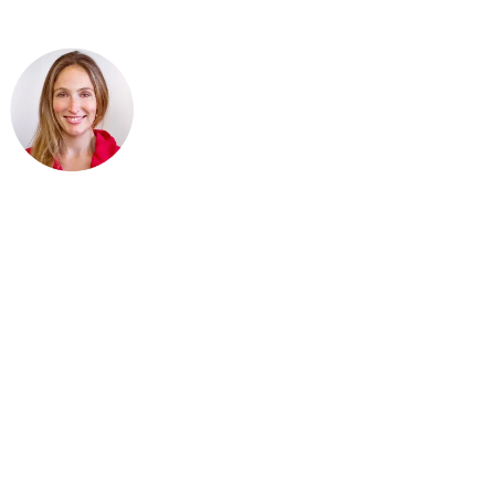
Surcharge en glycogène
36-48 heures avant la course
(principalement pour les
distances olympique & 70,3), augmentez votre apport en
glucides (carburant prioritaire utilisé par les muscles à l’effort),
tout en diminuant les sources de protéines et de lipides
.. Viser
au moins 5-7 grammes de glucides par kg de poids corporel
par jour, soit environ 400-500 grammes pour une personne de
70 kg.
2 à 3 heures avant l’épreuve
, prendre un petit déjeuner et
des boissons également riches en glucides, pour atteindre 2 à
3 grammes de glucides par kg de poids corporel (équivaux à
140 à 210 grammes de glucides pour une personne de 70 kg).
Évitez les aliments riches en protéines et en gras, qui sont plus