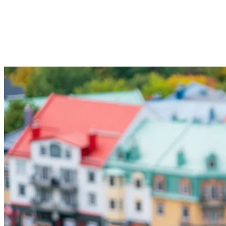
vacillants et extrêmement maladroits, sont laissés seuls pendant
quelques heures pour éviter les prédateurs. Pendant les premières
semaines de sa vie, le faon du cerf de Virginie ne dégage aucune
odeur corporelle³, ce qui le protège des prédateurs tels que les loups,
les ours, les lynx du Canada et les coyotes.