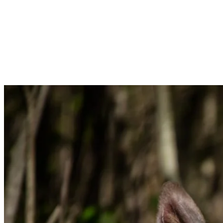
Souvent appelé à tort « chevreuil », le cerf de Virginie est un
spectacle courant et fascinant dans nos forêts. Il a même inspiré
notre adorable mascotte Toufou! Bien qu’il soit parfois confondu
avec le chevreuil, le cerf de Virginie est plus grand, mesurant
environ 1 mètre à l’épaule et pesant entre 55 et 170 kg (120 à 375
livres). Il est bien adapté à la présence humaine et vit environ 10 ans.