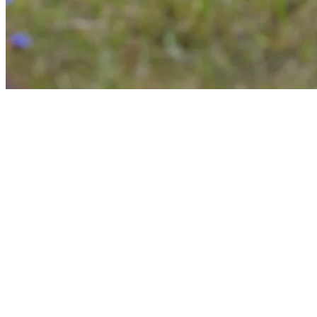
Automne: Période de reproduction
À l’automne, la période de reproduction est marquée par les brames
des mâles et les signaux olfactifs des femelles. Le cerf de Virginie
s’accouple d’octobre à décembre, avec une activité plus intense en
novembre². Les mâles, polygames, restent avec une femelle jusqu’à
son ovulation, puis cherchent une nouvelle partenaire³. Avec
l’arrivée des jours plus courts et l’augmentation du taux de
testostérone, les mâles commencent à perdre leurs bois après le rut.
La croissance et l’ossification du panache achevée, il se produit une
vasoconstriction des vaisseaux sanguins à la base de la structure, et
le velours sèche. Le cerf nettoie alors son panache des lambeaux en
le frottant contre les arbres². La chute du panache se produit après le
rut, en hiver.