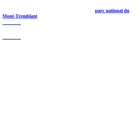
Pour plus d’informations sur la faune de Mont Tremblant et les
efforts de conservation, visitez le site officiel du
parc national du
Mont-Tremblant
.
Références: ¹ Pomerleau, 1973 /  ² Beaudin, 1983 /  ³ Banfi
Explorez davantage sur le blogue Tremblant: