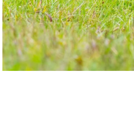
Été: Alimentation et sédentarité
Même si les jeunes commencent à brouter la végétation, l’allaitement
se poursuit tout l’été. Le cerf de Virginie est très sédentaire et
connaît parfaitement son territoire. Son alimentation en été est
composée d’herbes, de feuilles, de pousses tendres, de fruits, de
glands et de champignons. Il passe la majeure partie de la journée à
ruminer, allongé dans le sous-bois. Ses périodes d’activités sont
principalement concentrées à l’aube et au crépuscule³.