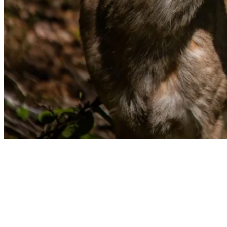
Printemps: Saison des naissances
Au printemps, les femelles donnent naissance, souvent dans des
clairières sécurisées. À l’approche de ces nouvelles naissances, la
femelle chasse les jeunes nés le printemps passé. Pour donner
naissance, elles choisissent un endroit sécuritaire comme une
clairière couverte de hautes plantes. Elles peuvent avoir entre un et
quatre faons par portée¹, pesant entre 1,5 et 5,5 kg². Les faons,