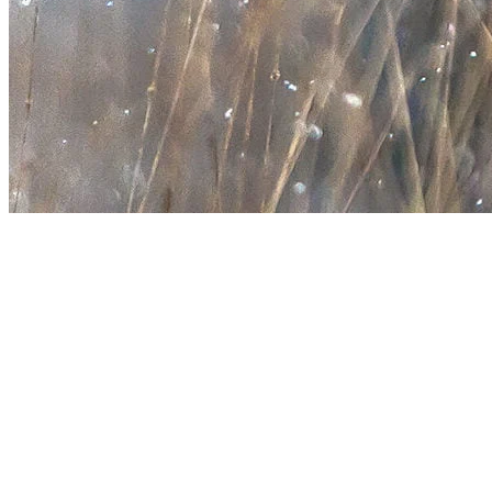
Hiver: Adaptation et survie
Avec l’arrivée de l’hiver, les cerfs se déplacent plus au sud vers des
ravages, des zones où la neige est moins épaisse et le climat moins
rigoureux?. Le flanc ouest du Mont-Tremblant abrite un ravage que
les cerfs utilisent année après année. Dans ces zones, ils suivent des
sentiers battus entre les aires d’alimentation et les aires d’abri sous
les conifères². Le parc national du Mont Tremblant protège une
partie significative du ravage du lac Tremblant. En 2003, on
dénombrait 1740 cerfs dans une superficie de 140 km², dont 36 km²
situés dans le parc. Malheureusement, la perte d’habitat dans les
zones non protégées met en danger la population de cerfs.