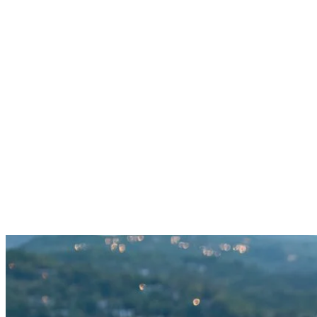
Conseils pour l’observation
Pour observer les cerfs de Virginie de manière responsable, il est
essentiel de garder une distance sécuritaire et de ne pas les nourrir,
car ils perdent la crainte des humains et sont souvent victimes
d’accidents de la route. De plus, en les nourrissant, vous perturbez
leur régime naturel et créez de mauvaises habitudes. Si un cerf
s’approche trop près, faites du bruit pour l’éloigner. Respecter ces
consignes contribue à la protection de cette espèce emblématique et
à la richesse naturelle de notre région.
Le cerf de Virginie est un élément clé de la biodiversité de Mont
Tremblant. En apprenant à mieux le connaître et en respectant son
habitat, nous contribuons à sa conservation et à l’équilibre
écologique de notre région.