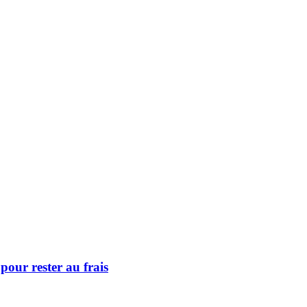
pour rester au frais
 profiter pleinement des belles journées ensoleillées. À Tremblant, la na