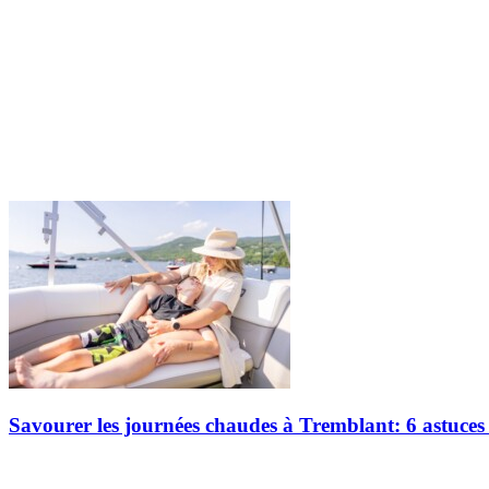
Savourer les journées chaudes à Tremblant: 6 astuces 
L’été bat son plein, et avec la hausse des températures vient l’envie de