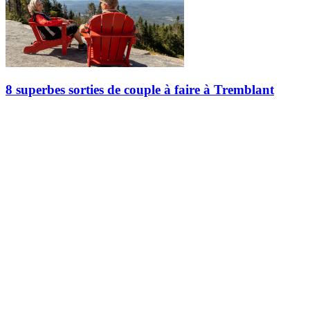
8 superbes sorties de couple à faire à Tremblant
Tremblant la romantique, l’énergisante, la relaxante. Ici, chaque c