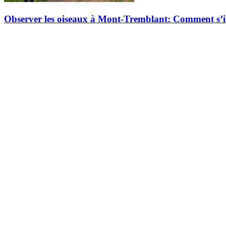
Observer les oiseaux à Mont-Tremblant: Comment s’ini
Au cœur des Laurentides, Tremblant est un terrain de jeu exceptionnel 