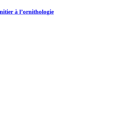
tier à l’ornithologie
pour les amateurs de nature. Entre forêts matures, lacs, milieux humide