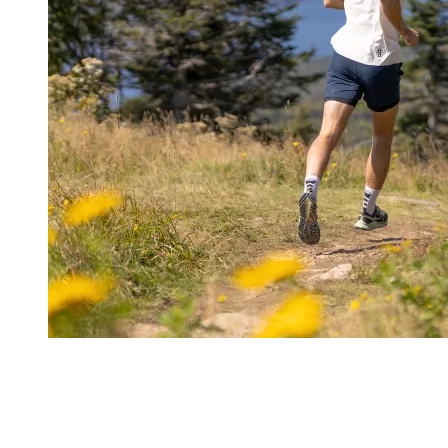
Ce que l’on découvre en chemin
Les pistes familières sous un nouvel angle : marcher sur Fripp
Une montée franche : sans détour, le sentier grimpe constammen