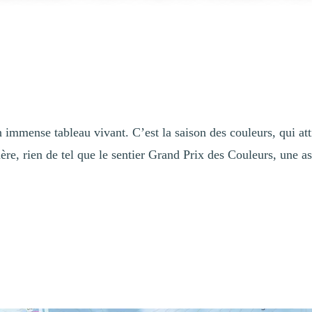
 immense tableau vivant. C’est la saison des couleurs, qui at
ère, rien de tel que le sentier Grand Prix des Couleurs, une 
as, Fripp et McCulloch. Avec ses 611 mètres de dénivelé positif, il est
teurs de randonnée sportive, de course en montagne ou les skieurs et pla