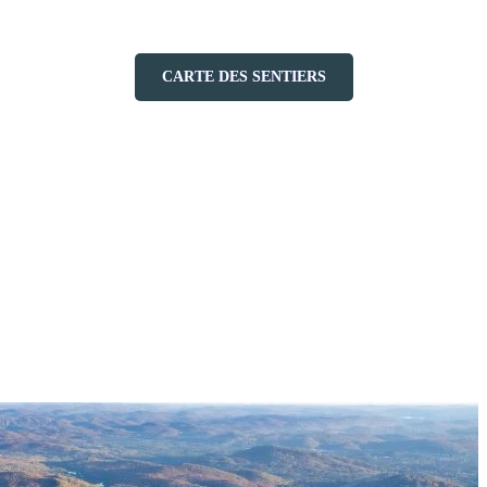
CARTE DES SENTIERS
d’automne
 arrêt pour reprendre son souffle devient une occasion d’admirer le spe
élargit : vallées tapissées de feuillus, lacs miroitants et crêtes à perte 
en valeur les courbes et les reliefs du paysage. Une fois au sommet, on e
ées.