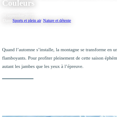
Couleurs
16 septembre 2025
|
Dans
Sports et plein air
,
Nature et détente
Quand l’automne s’installe, la montagne se transforme en un
flamboyants. Pour profiter pleinement de cette saison éphém
autant les jambes que les yeux à l’épreuve.
Ce tracé de 2,9 km grimpe sans détour par les pistes de ski Bière-en-b
rapides d’atteindre le sommet (sans emprunter la télécabine!). Les ama
hauteur de leurs attentes.