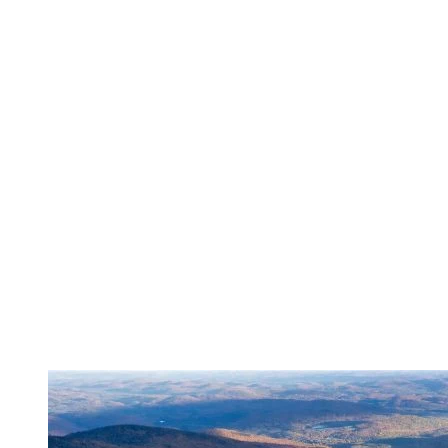
Un entraînement au rythme des couleurs 
Dès les premiers pas, on sent que la pente sera soutenue. Mais chaque
avec les pistes verdoyantes encore visibles. Plus on monte, plus la vue s’
En automne, l’air frais rend l’effort plus agréable et la lumière met 
et trembles couvrent les Laurentides de teintes rouges, orangées et dor