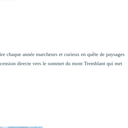
tire chaque année marcheurs et curieux en quête de paysages
ascension directe vers le sommet du mont Tremblant qui met
 considéré comme difficile, mais aussi comme l’un des moyens les plus
nchistes en préparation pour la saison d’hiver y trouvent un défi à la