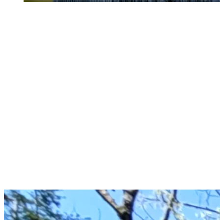
Ce que la nature révèle au fil de la piste
multifonctionnelle
La vie reprend : Fougères, bourgeons et mousses
réapparaissent au sol, captant la lumière à travers les branches
encore nues.
Le chant des oiseaux : près des milieux humides, le carouge à
épaulettes chante tandis que les merles arpentent les bas-côtés.
La neige s’efface : Par endroits, quelques plaques de neige
subsistent à l’ombre, témoins du froid qui s’attarde.
Sur une bonne partie du trajet, le sentier suit le cours tranquille de la
rivière du Diable, glissant le long de rives ponctuées d’endroits
invitants où faire une pause et admirer le paysage. À découvert,
certains tronçons offrent aussi des vues sur le sommet de Tremblant,
où quelques taches de neige s’accrochent encore aux pentes.