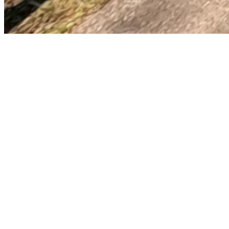
Infos pratiques sur La Villageoise-de-
Mont-Tremblant
Difficulté :
Facile
Distance :
Boucle de 11,6 km
Temps estimé :
1 h 30 à 2 h à pied, 30 à 60 minutes à vélo
Type de parcours :
Asphalte, multifonctionnel
Accès :
Village piétonnier de Tremblant, Vieux-Village
Période d’ouverture :
À l’année
Au printemps, la piste se prête particulièrement au vélo. Attendez-
vous à quelques zones humides en début de saison, ainsi qu’à une
fraîcheur persistante près de la rivière.
Entre l’hiver et l’été
Il y a quelque chose de paisible dans cette transition, quand la forêt
se transforme. La Villageoise-de-Mont-Tremblant permet de rester