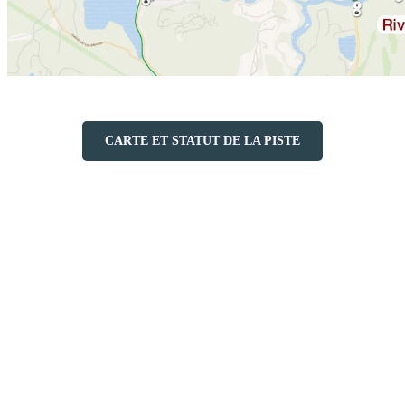
CARTE ET STATUT DE LA PISTE
Une balade à vélo au rythme de la
tranquillité du printemps
Il règne ici un calme propre à la saison. On entend seulement le
ruissellement de la neige fondante, le retour timide des oiseaux
migrateurs et le frottement discret des pneus ou des chaussures sur le
bitume.
Accessible toute l’année, la Villageoise prend une autre dimension
au printemps. Elle devient un trait d’union entre deux saisons. Alors
que les sentiers de montagne sont encore impraticables et que la