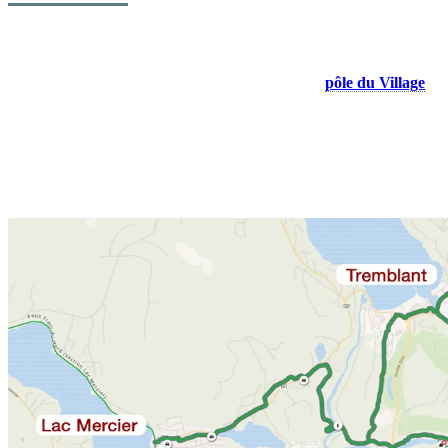
Cette piste multifonctionnelle asphaltée de 11,6 kilomètres relie le
village piétonnier de la station Mont Tremblant au
pôle du Village
.
Elle serpente entre des zones boisées, traverse des quartiers
tranquilles et longe un long tronçon paisible de la rivière du Diable.
Parfaite pour la marche, la course ou le vélo, elle permet de rester en
contact avec la nature alors que la montagne, encore endormie, se
prépare à l’été.