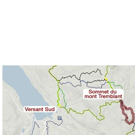
Ce parcours forestier sinueux de 2,9 km forme une boucle autour du
mont Timber, niché entre le versant Nord et le versant Soleil.
Accessible en raquettes ou en randonnée alpine, le sentier débute
soit au sommet, soit par le sentier Grand-Nord, lui-même connecté
au centre du sentier Nord-Sud reliant la base du versant Nord au bas
de la piste Algonquin sur le versant Soleil. Bien qu’éloigné de
l’effervescence du village piétonnier, le Tour du Timber reste
facilement accessible en quelques minutes grâce à la télécabine,
suivie d’une courte marche sur le sentier Grand Brûlé.