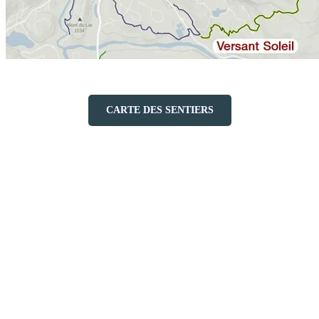
CARTE DES SENTIERS
Une immersion au cœur de la forêt
enneigée
Dès vos premiers pas sur le sentier Tour du Timber, vous serez
enveloppé par le calme et la beauté sauvage des paysages enneigés.
La neige recouvre chaque branche et transforme la forêt en un
véritable pays des merveilles hivernales. Écoutez le craquement de
vos skis de randonnée sur la neige, le bruissement discret du vent
dans les arbres, et laissez-vous guider par le chant lointain des
oiseaux. C’est un endroit idéal pour déconnecter et vous ressourcer.