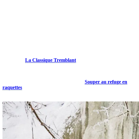
laissées par les lièvres et les cerfs qui habitent la région.
Silence apaisant : Ici, le son le plus présent est celui de la forêt
elle-même — une mélodie naturelle qui apaise l’esprit.
Avec ses virages serrés et ses sections plus abruptes, le Tour du
Timber propose une aventure exigeante et gratifiante pour les
adeptes de raquette et de ski de randonnée alpine. Toutefois, il n’est
pas recommandé pour la marche hivernale car les bottes risquent
d’endommager les pistes préparées en y laissant des trous. En
revanche, pour les adeptes de course en sentier en saison estivale,
sachez que
La Classique Tremblant
emprunte cette section pour
ses parcours de 20 km et plus.
Si vous préférez être accompagné d’un guide, prenez note que ce
service est offert seulement avec l’activité
Souper au refuge en
raquettes
, qui emprunte une partie du sentier.