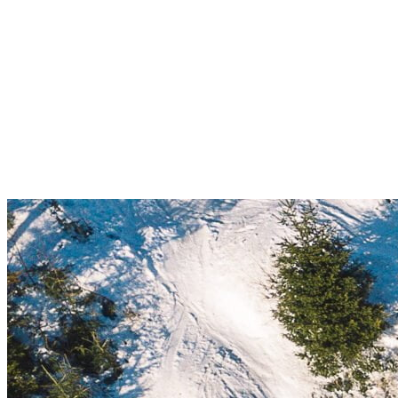
multicouches pour la randonnée, ainsi que le port de pantalons de
neige. De plus, puisque la dernière partie de l’activité se déroule
dans la noirceur, vous devez avoir avec vous une lampe frontale
pour redescendre la montagne vers le village. Il est également
possible de louer votre équipement lorsque vous réservez votre
activité.
Prenez note que l’âge minimum pour prendre part à l’activité est de
13 ans et qu’il s’agît d’une marche en forêt, donc vous devez être en
mesure de faire la randonnée sur une distance de 5 kilomètres au
total.