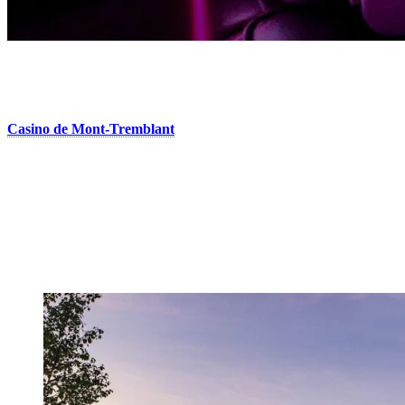
4. Jouez avec la chance
Entouré par la beauté naturelle du Versant Soleil de la montagne, le
Casino de Mont-Tremblant
offre tellement plus que des sensations
fortes liées au jeu. Le casino à l’architecture de style chalet abrite
500 machines à sous et une variété de tables de cartes et de jeux, en
plus d’offrir un restaurant primé. Même ceux qui ne souhaitent pas
jouer peuvent visiter l’endroit pour profiter d’un bon repas, d’une
belle vue et des spectacles musicaux.