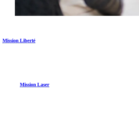
3. Jouez à un jeu
Mission Liberté
propose une forme de divertissement à l’intérieur
dans le village piétonnier. Des salles de jeu thématisées vous
plongeront dans une aventure amusante et originale pour toute
la famille. L’objectif de ce puzzle à échelle humaine est de résoudre
des énigmes et localiser des indices afin de trouver la clé de votre
liberté!
Vous pouvez également vous plonger dans l’action à notre aréna de
tag laser
Mission Laser
, où la technologie de pointe et une
expérience immersive se rencontrent pour créer une activité
palpitante à faire en tout temps à Tremblant. Équipé des dernières
innovations en matière de tag laser, notre aréna vous transporte au
cœur d’un jeu vidéo grandeur nature. Que vous soyez un novice ou
un joueur expérimenté, vous serez captivé par l’adrénaline et
l’excitation de chaque partie.