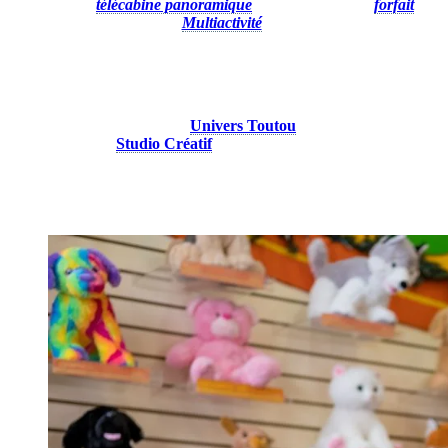
L’activité
télécabine panoramique
est incluse dans le
forfait
Multiactivité
!
2. Créez quelque chose
Faites ressortir votre côté créatif en utilisant votre journée pluvieuse
pour créer un ami câlin chez
Univers Toutou
ou pour peindre un
chef-d’œuvre au
Studio Créatif
.