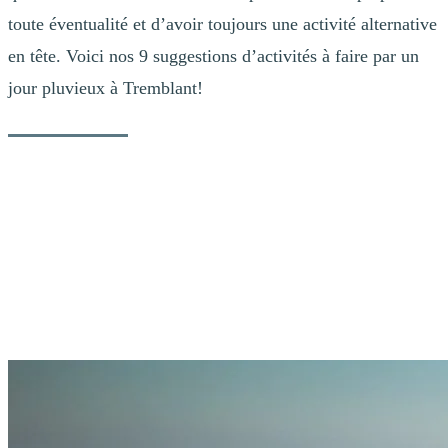
toute éventualité et d’avoir toujours une activité alternative
en tête. Voici nos 9 suggestions d’activités à faire par un
jour pluvieux à Tremblant!
1. Faites un tour en télécabine
Même si la journée est grise, une visite au sommet de la montagne
vaut toujours le détour. Le trajet aller-retour à bord de la télécabine
offre une vue panoramique sur les Laurentides depuis son plus haut
sommet. À moins de cas de météo extrême, la télécabine
panoramique demeure ouverte.