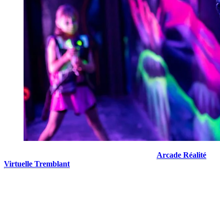
À la recherche d’une aventure unique? Le centre
Arcade Réalité
Virtuelle Tremblant
offre une expérience immersive en réalité
virtuelle dans des sièges à mouvement, et découvrez le jeu
Extreme
Roller Coaster
ou l’une des 20 autres expériences de RV adaptées à
tous les âges. Vous pouvez également réserver une session de jeu
pour 1 à 4 personnes ou même le centre au complet pour des fêtes
d’enfants ou des groupes de 15 joueurs. Des casques RV sont
également disponibles pour location.