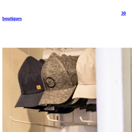
5. Prenez une pause magasinage
Découvrez les trésors cachés de Tremblant en explorant plus de
30
boutiques
au cœur du village piétonnier. C’est une activité
amusante en intérieur, idéale pour les jours de pluie. Des charmantes
petites échoppes aux grands magasins, vous trouverez sûrement ce
souvenir unique ou le cadeau parfait dont vous avez toujours rêvé.