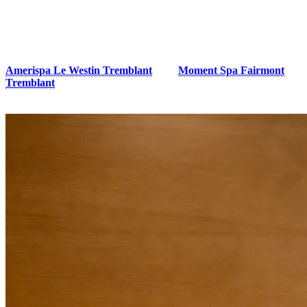
6. Faites-vous dorloter
Un jour de pluie est l’excuse parfaite pour profiter d’un bon
massage, bénéficier du bien-être de la thermothérapie ou relaxer
dans un bain chaud. Vous trouverez des services fantastiques au
Amerispa Le Westin Tremblant
et au
Moment Spa Fairmont
Tremblant
.