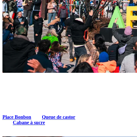
2. Offrez-vous des friandises sucrées
Allez-y, vous l’avez bien mérité! Après toutes ces montées et
descentes en montagne, offrez-vous quelque chose de sucré. Le
village piétonnier de Tremblant offre une délicieuse gamme de
gourmandises sucrées. Un morceau (ou un sac) de bonbon de la
Place Bonbon
, une
Queue de castor
ou un bâton de tire classique
de la
Cabane à sucre
satisferont tous les gourmands.