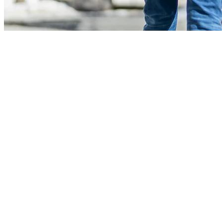
À Tremblant, l’après-ski n’est pas qu’une activité ; c’est un
incontournable. Ainsi, que vous dégustiez un repas gastronomique,
que vous dansiez toute la nuit ou que vous profitiez d’activités
familiales, nous vous invitons à vivre l’essence de l’après-ski comme
jamais auparavant. Rejoignez-nous et laissez la magie alpine
perdurer bien après le coucher du soleil!
Explorez davantage sur le blogue Tremblant: