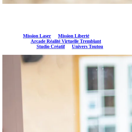
4. Participez à des activités amusantes
Continuez à passer de bons moments en soirée grâce à une variété
d’activités intérieures dans le village piétonnier. Vous pouvez défier
vos amis à
Mission Laser
ou
Mission Liberté
, vous lancer dans
une aventure à
Arcade Réalité Virtuelle Tremblant
ou libérer
votre créativité au
Studio Créatif
ou
Univers Toutou
.