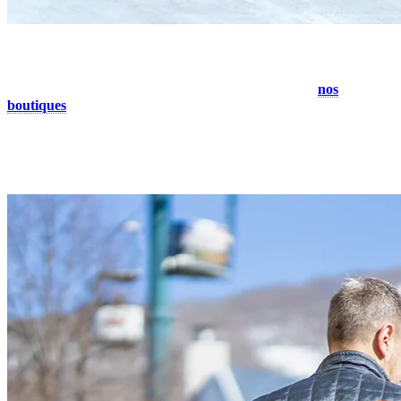
6. Achetez dans nos boutiques
Si vous avez envie d’une petite séance de magasinage,
nos
boutiques
sont ouvertes jusqu’à tard. Explorez une sélection variée
d’équipements de sport, d’articles de mode, de produits pour enfants
et bien plus encore. Trouvez les cadeaux parfaits pour vous souvenir
de votre aventure à Tremblant.