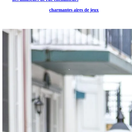
magie à vos promenades nocturnes. Au milieu de spectacles
captivants, découvrez de
charmantes aires de jeux
où les rires se
font entendre tandis que les enfants grimpent, glissent et jouent à
cache-cache.