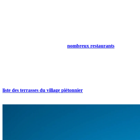
Six autres façons de prolonger le plaisir
en famille ou entre amis
1. Découvrez les restaurants
Alors que le jour se transforme en nuit, le village piétonnier s’anime
avec l’arôme de cuisines délicieuses flottant dans l’air. Profitez d’un
repas tranquille dans l’un de nos
nombreux restaurants
en
compagnie de vos amis et de votre famille. Si vous préférez passer
une nuit tranquille, prenez votre repas préféré à emporter et
savourez-le dans le calme de votre chambre d’hôtel ou de votre
condo.
Le soleil est au rendez-vous et vous cherchez la meilleure terrasse
pour prendre un verre ou un repas en plein air? Découvrez notre
liste des terrasses du village piétonnier
, classées par secteur.