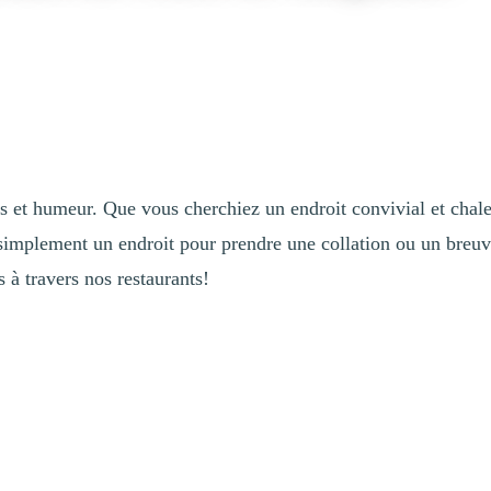
s et humeur. Que vous cherchiez un endroit convivial et chale
implement un endroit pour prendre une collation ou un breuva
à travers nos restaurants!
u d’activités ? Voici où déguster des plats classiques dans une ambianc
ard, le Shack offre des plats traditionnels comme des poutines, des burg