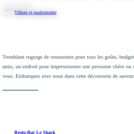
20 janvier 2025
|
Dans
Village et gastronomie
Tremblant regorge de restaurants pour tous les goûts, budget
amis, un endroit pour impressionner une personne chère ou s
vous. Embarquez avec nous dans cette découverte de saveurs 
Du réconfort à déguster
Quoi de mieux qu’un bon repas réconfortant après une journée de ski o
Resto-Bar Le Shack
: Restaurant phare de la Place Saint-Bern