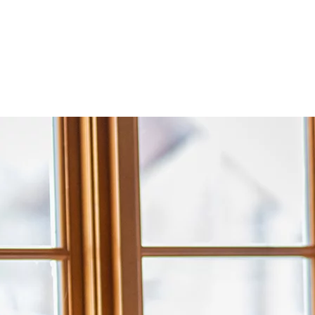
e amis sur sa terrasse lors d’une journée ensoleillée de ski de printemps.
z pas plus loin que La Savoie! Vivez une expérience authentique savoy
isine du terroir revisitée dans une ambiance chalet-chic au Q.G. lors de
 de gamme du Léo, situé dans Le Westin Tremblant. Profitez des plats sai