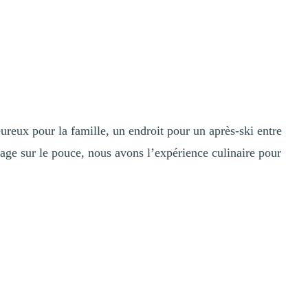
ureux pour la famille, un endroit pour un après-ski entre
ge sur le pouce, nous avons l’expérience culinaire pour
e chaleureuse dans le village piétonnier.
ers et des sandwichs, en plus de diffuser plusieurs événements