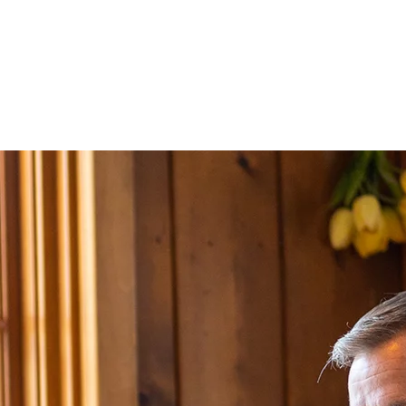
arde dans une ambiance rustique le temps d’une soirée entre amis ou
 votre prochaine visite à la station. Et pourquoi accompagner votre
sonniers qui conjuguent à merveille les traditions québécoises et les