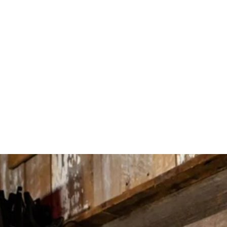
érique du Nord. Venez en faire l’expérience et en juger par vous-même à
amis avec des plats réconfortants, La Diable est incontournable à Trembl
ter à votre chambre d’hôtel ou condo.
que du Nord par Ski Magazine, le P’tit Caribou est réputé pour son amb
irée de fête.
e Axe Lounge Bar vous attend pour un cocktail personnalisé et repas lég
aint-Bernard! Un après-ski aux saveurs sud-américaines vous attend au Fa
le ski de printemps et en été.
mblant avec vos amis après votre session de ski ou de planche à neige 
tés diverses.
Bas au Fairmont Tremblant, cette terrasse chauffée, animée et invitante
route.