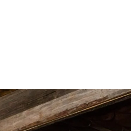
 un de ces bars et restaurants.
ant à tout temps de l’année. Dégustez une de leurs bières artisanales
iance festive et ses délicieux cocktails maisons. Avec sa terrasse
er d’après-ski dans une ambiance chic mais chaleureuse, le tout avec
t Mardi’s tous les jours dans un environnement festif et amical. Et
? Le Bar du Casino vous invite pour un verre et des bouchées
 accueille les convives dès 13 h les samedis et dimanches pour