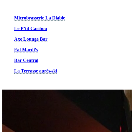
L’après-ski à Tremblant est renommé pour être un des meilleurs en Am
Microbrasserie La Diable
: Pour un après-ski convivial entre 
100% naturelles et brassées sur place ou prenez-les pour empor
Le P’tit Caribou
: Nommé le bar d’après-ski numéro 1 en Améri
chauffée, c’est l’endroit de prédilection de plusieurs pour une so
Axe Lounge Bar
: Situé à côté de la réception du Fairmont, l
une vue imprenable sur la montagne et le village piétonnier.
Fat Mardi’s
: L’endroit convivial par excellence de la Place S
profitez de sa grande terrasse en plein cœur de l’action pendant 
Bar Central
: Envie de faire une sortie au Casino de Mont-Tre
succulentes dans une ambiance musicale avec DJ invité et activi
La Terrasse après-ski
: Campée aux abords de la piste Nansen 
déguster champagne, cocktails, vin chaud et de quoi casser la c