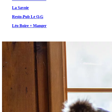
sportifs. C’est aussi un endroit de prédilection pour un 5à7 entr
La Savoie
: Envie d’une bonne raclette et fondue ? Ne cherche
en famille.
Resto-Pub Le Q.G
. : Mangez des plats réconfortants et une cu
repas d’un de leurs cocktails signatures.
Léo Boire + Manger
: Venez savourer l’offre quotidienne haut
saveurs internationales.