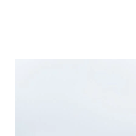
que je peux faire en compétition. »
Pierre Plouffe n’a jamais vraiment pris sa retraite. Il a bien pris une
ou deux pauses, mais l’appel de l’eau et de la plage s’est toujours
fait entendre. « Mon médecin m’a dit de me trouver quelque chose
pour me remettre en forme, relate-t-il. À un moment donné, j’ai
décidé de reprendre l’entraînement pour le ski nautique. D’ailleurs,
c’est pas mal moins essoufflant de monter des escaliers à 178 livres
qu’à 235! »