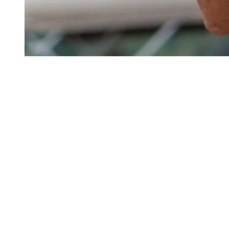
(Photo René-Pierre Normandeau – août 2021)
Mode de vie
Pour ce champion récidiviste, l’entraînement est un mode de vie. De
mars à mai, il s’entraîne en Floride. Puis il développe sa forme
physique grâce à l’entraîneuse Myrianne Côté. « De nos jours, la
condition physique est presque aussi importante que le sport lui-
même », souligne-t-il. Évidemment, il s’étire beaucoup. L’hiver, il
dévale les pentes du mont Tremblant ou celles de Whistler en
Colombie-Britannique. En été, sur l’eau du lac Tremblant, Pierre
Plouffe se restreint à trois ou quatre sorties par jour.
« L’idée, c’est de maintenir ta forme
pour atteindre ton sommet pour la
compétition elle-même. » – Pierre