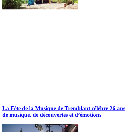
Explorez davantage sur le blogue Tremblant:
La Fête de la Musique de Tremblant célèbre 26 ans
de musique, de découvertes et d’émotions