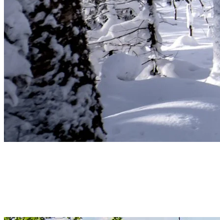
Printemps – Renaissance et renouveau
Le printemps à Tremblant est synonyme de renaissance. La nature se réve
observer la faune locale qui sort de son hibernation. Les cours d’eau d
promenade dans la nature printanière de Tremblant est une véritable cu