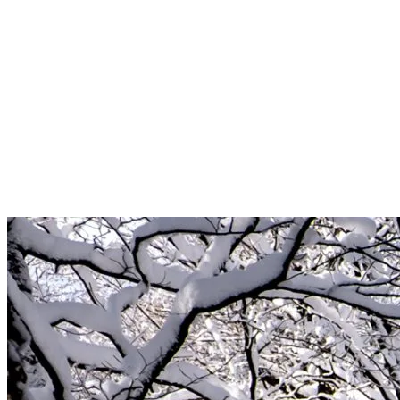
La nature à travers les saisons
Découvrez comment chaque période de l’année révèle son propre cha
Hiver – Tranquillité et bien-être
En hiver, Tremblant se transforme en paysage féérique où la neige scinti
sentiers enneigés. Pour un moment de détente ultime, nos spas extérie
compléter cette expérience de bien-être.