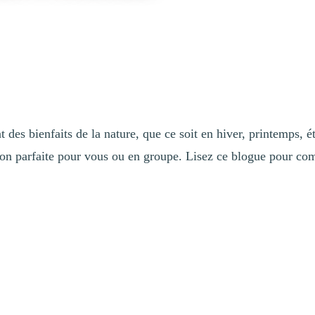
es bienfaits de la nature, que ce soit en hiver, printemps, é
vasion parfaite pour vous ou en groupe. Lisez ce blogue pour c
emblant selon les saisons
ir un équilibre de vie sain et harmonieux. Les bienfaits pour la santé m
tivité. La nature offre un espace pour se déconnecter des distractions quo
une flore variées, et des opportunités infinies pour vous immerger dans
rofiter pour vous ressourcer mentalement, que ce soit en solo ou en gr