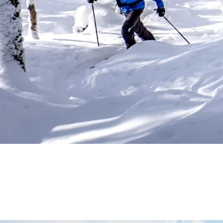
ille doucement, les fleurs éclosent et les arbres retrouvent leurs feuil
égelés offrent des occasions parfaites pour le canotage ou le kayak, et 
re de jouvence pour l’esprit et le corps.