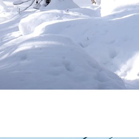
les verdoyantes. Profitez de cette période pour faire de la randonnée et
les forêts se remplissent des doux murmures de la vie qui renaît. Une