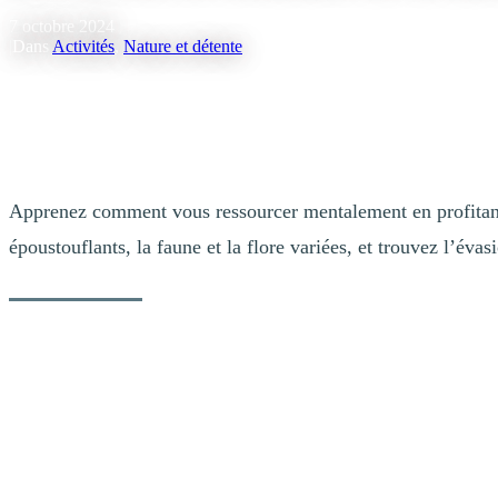
7 octobre 2024
|
Dans
Activités
,
Nature et détente
Apprenez comment vous ressourcer mentalement en profitant d
époustouflants, la faune et la flore variées, et trouvez l’é
Le bien-être en nature – Se ressourcer à Tr
Prendre le temps de se ressourcer en nature est essentiel pour mainten
temps en plein air réduit le stress, améliore l’humeur et stimule la créa
À Tremblant, vous trouverez des paysages époustouflants, une faune et 
havre de paix où la nature offre une évasion incomparable. Venez en p