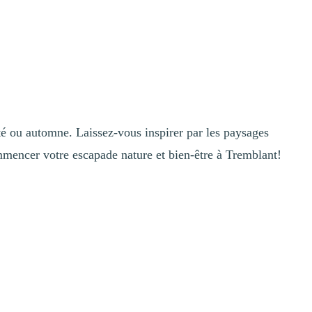
té ou automne. Laissez-vous inspirer par les paysages
ommencer votre escapade nature et bien-être à Tremblant!
entale et physique sont nombreux : les études montrent que passer du
tidiennes, permettant de faire le vide et de se recentrer.
 cette beauté naturelle. Au-delà des pistes de ski, Tremblant est un
oupe!