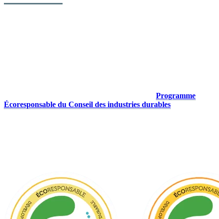
Un engagement structuré et reconnu en
écoresponsabilité
Dès 2016, Tremblant a mis en place son comité de développement
durable, adopté sa charte écoresponsable puis déployé son premier
plan d’action stratégique. Portée par la volonté d’intégrer ces
principes à son modèle d’affaires, elle a rejoint le
Programme
Écoresponsable du Conseil des industries durables
. L’objectif:
encourager de meilleures pratiques chez les fournisseurs, clients et
partenaires, tout en influençant positivement l’ensemble des activités
liées aux produits, services et infrastructures. Tremblant a ainsi
obtenu une première certification en 2017, avant d’atteindre le plus
haut niveau de reconnaissance du programme cinq ans plus tard.