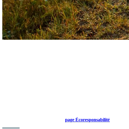
Votre collaboration est importante
L’obtention du niveau 4 Élite récompense le fruit d’un travail
continu en matière de développement durable. À travers cette
reconnaissance, Tremblant souhaite poursuivre ses efforts et aspire à
obtenir davantage de soutien dans la mise en œuvre de son plan
d’action, que ce soit à travers divers programmes de subvention ou
par l’intermédiaire de ses parties prenantes, qui se doivent de
soutenir plus activement cette démarche en adoptant de nouvelles
pratiques écoresponsables. Dans un contexte de crise climatique, la
collaboration de tous est essentielle pour créer un impact collectif
durable pour les générations futures. Pour en apprendre davantage
sur l’ensemble de la démarche menée, incluant certaines des
réalisations majeures, visitez notre
page Écoresponsabilité
.