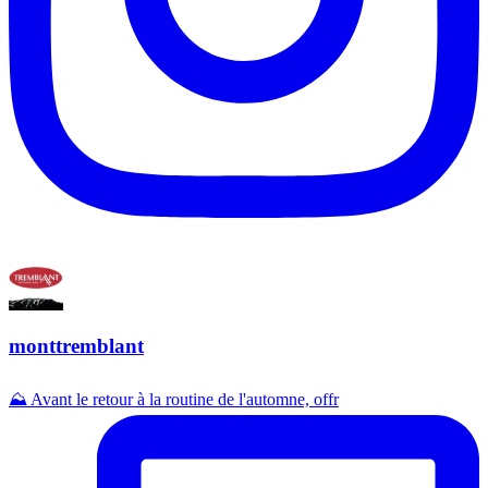
monttremblant
⛰️ Avant le retour à la routine de l'automne, offr