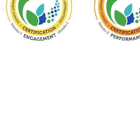
2017 : Niveau 1 – Engagement
Les bases sont posées. Tremblant officialise sa démarche avec une
gouvernance écoresponsable et affirme publiquement son
engagement envers le développement durable.
2019 : Niveau 2 – Performance
Les actions prennent forme. Grâce à des indicateurs concrets,
Tremblant mesure ses progrès et démontre l’impact réel de ses
initiatives.
2021 : Niveau 3 – Optimum