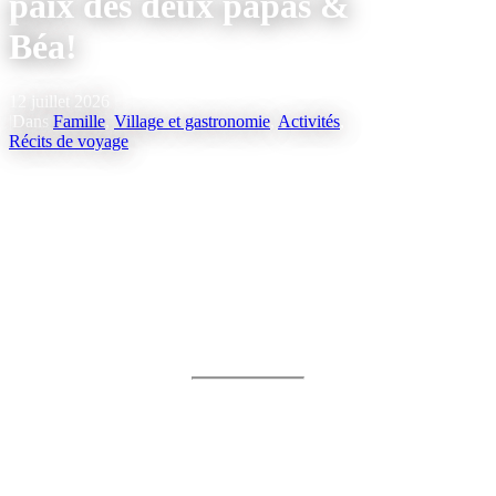
paix des deux papas &
Béa!
12 juillet 2026
|
Dans
Famille
,
Village et gastronomie
,
Activités
,
Récits de voyage
David et Julien, accompagnés de leur jeune fille Béatrice, sont venus
profiter de Tremblant lors d’une fin de semaine en juin. Entre
sérénité et moments de joie, les deux papas ont autant apprécié
Tremblant que Béa!
« Toujours amusant et
ressourçant Mont-Tremblant! »
JOUR 1: