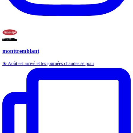
monttremblant
☀️ Août est arrivé et les journées chaudes se pour