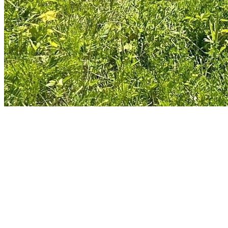
À Tremblant, nous croyons fermement que chaque geste compte et
peut faire une différence collectivement pour la préservation de notre
planète, notamment en encourageant nos parties prenantes à
s’engager également pour la cause. Compenser une petite partie
de nos émissions de GES est une mesure d’atténuation qui vient
compléter nos efforts de réduction de notre consommation
énergétique. Nous sommes déterminés à poursuivre nos actions pour
atteindre nos objectifs, et nous remercions tous nos visiteurs et
partenaires qui soutiennent ces initiatives.
Explorez davantage sur le blogue Tremblant: