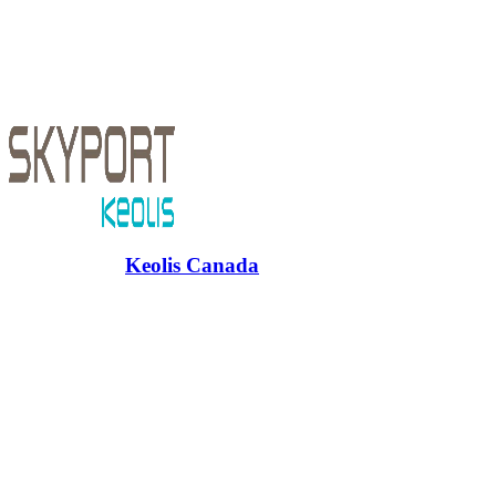
Fédérant l’ensemble des partenaires touristiques de la région, Touris
ème
la 3
destination touristique au Québec avec plus de 3 millions de v
Saint-Bernard et du Parc national du Mont-Tremblant génèrent annuelle
À propos de
Keolis Canada
Keolis Canada offre des services de mobilité à des millions de Canadie
aéroportuaires, transporte des étudiants et livre des colis, et ce, tout
tramways, Keolis Canada aide chaque année plus de 12 millions de pers
Explorez davantage sur le blogue Tremblant: