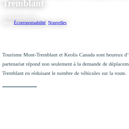
Tremblant
12 décembre 2025
|
Dans
Écoresponsabilité
,
Nouvelles
Tourisme Mont-Tremblant et Keolis Canada sont heureux d’of
partenariat répond non seulement à la demande de déplacem
Tremblant en réduisant le nombre de véhicules sur la route.
À l’instar d’autres destinations de villégiature de calibre internati
latine, qui désirent se déplacer rapidement et sans tracas vers Mont-Tr
Cette initiative permet ainsi d’atteindre les objectifs de développement