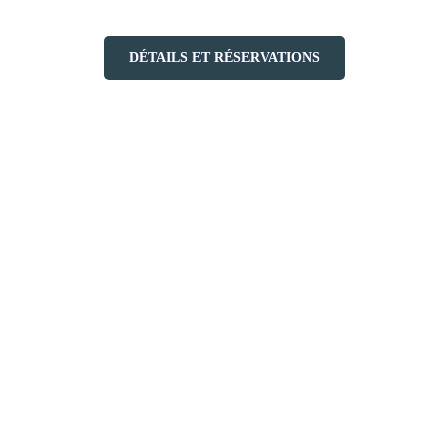
DÉTAILS ET RÉSERVATIONS
nada et la participation financière de la Station Mont Tremblant, l’Asso
 Aérien Laurentides et Développement économique Canada.