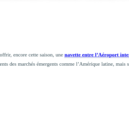
frir, encore cette saison, une
navette entre l’Aéroport in
ents des marchés émergents comme l’Amérique latine, mais so
onal, ce service de transport haut de gamme répond à une demande crois
emblant dans le confort d’un autocar. Il est également disponible pour l
 durable de la destination en réduisant le nombre de véhicules sur les ro