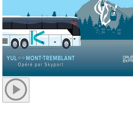
Cette liaison renforce le positionnement de Mont-Tremblant à titre de 
favorisera, pour la saison hivernale, les séjours de plusieurs nuitées 
leur billet sur la plateforme de réservation d’Orléans Express, depuis 
arrivées) à l’Aéroport International Montréal-Trudeau (YUL) et à Sta