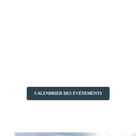
boutiques se visitent sans précipitation, les restaurants sont
accessibles et les terrasses invitent à s’attarder.
Pendant le mois de mai, les événements sont plutôt axés sur la
culture et la communauté, portée par des moments comme
BLOOMAFEST Tremblant et Miracles, qui donnent le ton d’un
début de saison tout en beauté.
En juin, le rythme change clairement. La destination passe en mode
mouvement avec des événements d’envergure qui attirent autant les
athlètes que les spectateurs. On y retrouve notamment les rendez-
vous emblématiques comme IRONMAN, Spartan et le tournoi
NBHPA, qui transforment Tremblant en véritable terrain de jeu
sportif.
CALENDRIER DES ÉVÉNEMENTS