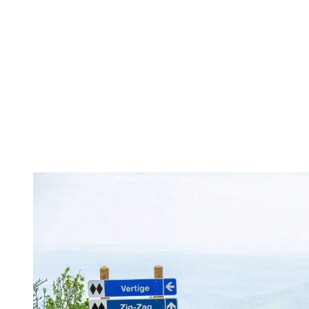
En mai, la température moyenne se situe autour de 19 degrés Celsius
le jour et 4 degrés Celsius la nuit. On compte en moyenne vingt-
quatre journées ensoleillées, ce qui rend le mois particulièrement
agréable pour les activités de plein air.
La température moyenne en juin avoisine 23 degrés Celsius le jour
et 9 degrés Celsius la nuit. On observe environ vingt journées sans
pluie, ce qui favorise les longues journées à l’extérieur et les soirées
douces.