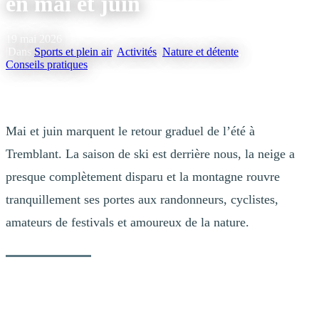
en mai et juin
19 mai 2026
|
Dans
Sports et plein air
,
Activités
,
Nature et détente
,
Conseils pratiques
Mai et juin marquent le retour graduel de l’été à
Tremblant. La saison de ski est derrière nous, la neige a
presque complètement disparu et la montagne rouvre
tranquillement ses portes aux randonneurs, cyclistes,
amateurs de festivals et amoureux de la nature.
Si vous rêvez d’un séjour plus calme, plus doux et profondément
ressourçant, les mois de mai et juin sont parmi