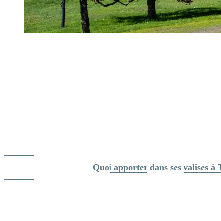
Quoi apporter pour son séjour
C’est une saison qui demande de la flexibilité plutôt que des plans
rigides. Pour s’habiller, on privilégie les couches : des vêtements
légers pour le jour, un chandail ou une veste pour les matinées et
soirées, et une coquille imperméable pour les journées changeantes.
Les chaussures doivent vous suivre facilement du village aux
sentiers.
Plus que tout, venez prêt à suivre le rythme de la montagne, peu
importe ce que la journée vous réserve.
Conseils additionnels : 
Quoi apporter dans ses valises à 
En conclusion, mai et juin ne sont pas une question de grands
moments, mais plutôt de saisir Tremblant en mouvement, juste avant
que l’été prenne pleinement sa place.