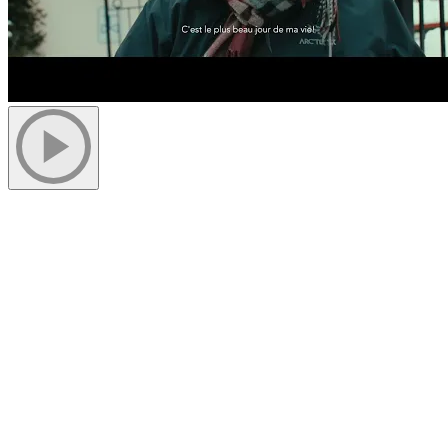
À propos de Routes to Rootz
Routes to Rootz est une organisation à but non lucratif qui brise les
barrières dans les activités de plein air. Sa mission est d’inspirer et
d’encourager les familles noires et POC à profiter de la nature et à
accéder aux bienfaits du plein air. En explorant des activités
saisonnières et en favorisant une représentation active à travers ses
instructeurs, Routes to Rootz offre un environnement sûr, motivant
et inclusif.
Explorez davantage sur le blogue Tremblant: