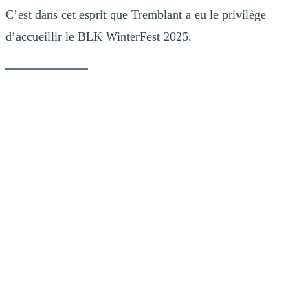
C’est dans cet esprit que Tremblant a eu le privilège
d’accueillir le BLK WinterFest 2025.
Lancement du BLK WinterFest 2025 à
Tremblant
Le 2 février, Routes to Rootz a lancé avec succès BLK WinterFest
2025 avec un événement à guichet fermé à Tremblant, transformant
la montagne en une célébration vibrante de la culture noire, du ski et
de la planche à neige.
Cette première journée du festival organisée en partenariat avec
Tremblant a rassemblé 250 participants, des dizaines de moniteurs,
bénévoles, DJs, danseurs, ainsi que des commanditaires et
influenceurs, tous réunis pour créer une expérience hivernale
inclusive et festive.
Bien plus qu’un simple calendrier d’événements, BLK WinterFest
est un mouvement, qui revendique l’espace en plein air et crée une