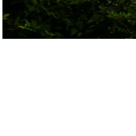
L’Académie de golf Tremblant, votre
alliée!
Pour progresser encore plus vite, rien ne vaut les conseils
personnalisés. L’Académie de golf Tremblant, avec ses enseignants
certifiés CPGA, offre des leçons adaptées à tous les niveaux, en
privé ou en groupe. Ses installations de 16 acres comprennent un
vaste vert de pratique, trois fosses de sable fin et des outils d’analyse
de pointe. Bref, tout ce qu’il faut pour peaufiner votre jeu, beau
temps, mauvais temps.
Et souvenez-vous : chaque partie est une occasion de s’amuser,
d’apprendre et de profiter du magnifique décor de Tremblant!