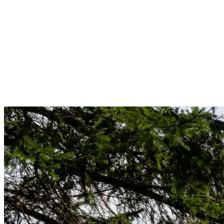
Adoptez une posture athlétique, la tige du bâton pointant vers
l’intérieur de la cuisse gauche (pour les droitiers), à hauteur de
ceinture. Vérifiez votre alignement avec un bâton posé au sol.
Position finale
Terminez votre élan en équilibre, pied arrière sur la pointe des
orteils, et gardez cette position au moins deux secondes. C’est un
excellent exercice pour améliorer votre stabilité et votre transfert de
poids.