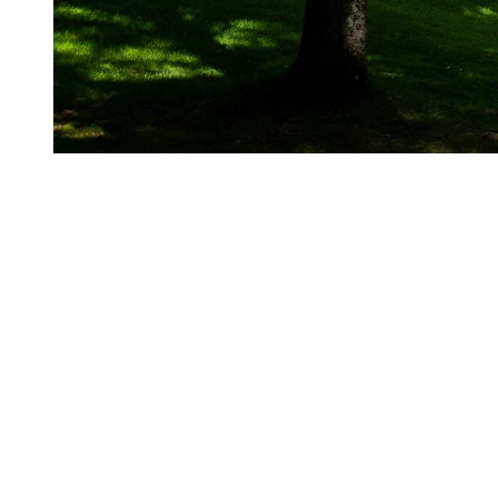
2. Gardez l’avantage sous la pluie
Un nuage noir n’est pas une raison de ranger vos bâtons. Avec la
bonne attitude et quelques ajustements, jouer sous la pluie peut
même devenir une expérience mémorable.
Restez positif
Le golf, c’est aussi dans la tête. Si vous gardez le sourire et la
concentration, il y a de fortes chances que vous preniez l’avantage
dès les premiers trous.
Préparez-vous bien
Souliers imperméables, manteau de pluie, gants adaptés… et plus