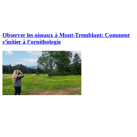
Observer les oiseaux à Mont-Tremblant: Comment
s’initier à l’ornithologie