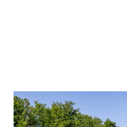
Faites rouler la balle dès que possible plutôt que de jouer un lob ou
un sand wedge trop ambitieux pour une courte distance. Visez un
point de tombée plus près, ce qui vous permettra de prendre un
bâton avec moins d’angle et d’avoir un mouvement plus contrôlé.
C’est la recette pour plus de constance… et moins de coups ratés!
Petit aide-mémoire pour un vert plat:
PW : 2/1 (roulé/envol)
Fer 9 : 3/1
Fer 8 : 4/1
Fer 7 : 5/1