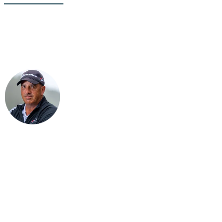
Avec la collaboration de Daniel Bilodeau, B. Sc., Professionnel
enseignant en titre
1. Choisissez bien votre point de tombée
Même les pros de la PGA atteignent le vert en régulation seulement
60 à 70 % du temps. Alors, pour nous, golfeurs amateurs, chaque
coup d’approche compte encore plus.
Plutôt que de tenter un coup risqué, misez sur la
sécurité