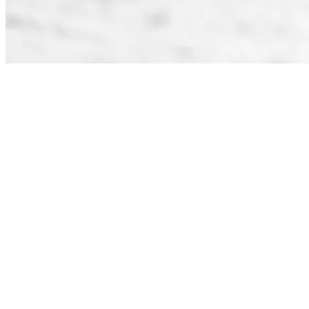
Préparer sa première journée sur les
pistes
Pour une première expérience, réserver l’hébergement, vos billets de
ski et, au besoin, la location d’équipement suffit à poser les bases.
Sur place au versant Sud, l’École sur Neige Tremblant offre un
environnement rassurant, où plusieurs familles choisissent de confier
les premières glissades de leur enfant. Les tapis magiques, tout près
du village piétonnier et ouvert à tous avec un billet ou une passe,
permettent aussi une approche plus libre et progressive.
Côté vêtements, la règle est simple: chaleur et confort. Une première
couche chaude, un habit de neige qui coupe bien le vent, un cache-
cou douillet, des mitaines imperméables et un casque bien ajusté.
« Les jujubes dans les poches ont aussi