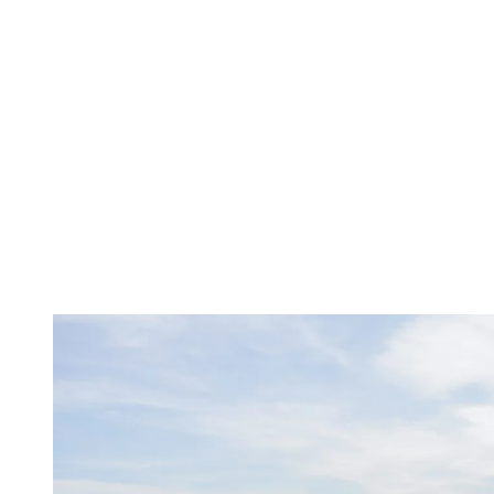
sauvé bien des descentes », ajoute
Geneviève.
Les jeunes skieurs prennent vite leurs marques dans les zones
d’apprentissage: une ou deux glissades pour s’équilibrer, et l’idée
d’aller un peu plus haut devient soudain très excitante. La Nansen,
longue et douce, est souvent la première “vraie” piste des familles.
On peut aussi l’aborder par le haut de Flying Mile, ce qui rend la
descente plus brève et permet de rejoindre la Tam-tam, une piste
remplie de petites surprises qui captivent spontanément les enfants.