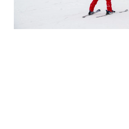
Démystifier la logistique: stationnement,
navette et déplacements
Le point qui inquiète le plus les parents? La logistique. Et c’est vrai
pour tout le monde, même pour les skieurs aguerris qui vivent leur
première saison en mode familial.
«
Pendant deux ans, nous avons toujours stationné au Nord. C’était
notre routine: proche de l’auto, impression de simplicité. Quand est
venu le moment d’amener notre garçon de trois ans et demi au ski,
j’étais convaincue que la base Sud serait trop compliquée.
Finalement, c’est tout l’inverse qui s’est produit
. »
💡 Le P4 au versant Sud est devenu leur référence
absolue