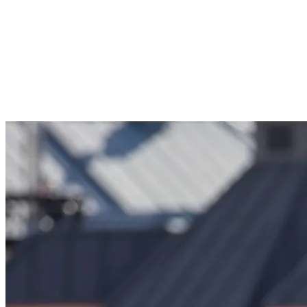
«
Avant d’avoir des enfants, tout était simple: on se stationnait, on
se chaussait et on partait
», raconte Geneviève. «
Mais avec un
premier enfant prêt à monter sur des skis, j’avoue que je me suis
posé mille questions.
»
Et c’est précisément ce que vivent de nombreux parents: comment
s’habiller, où aller, quoi réserver, comment gérer la fatigue ou le
froid… Le bon côté, c’est que Tremblant est pensé pour adoucir
toutes ces premières fois.