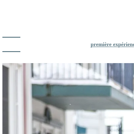
devient une petite victoire partagée.
Comme le résume Geneviève: «
Avec un peu de préparation,
quelques astuces et le bon rythme, tout devient simple. Tremblant est
vraiment un endroit accueillant pour apprendre à skier, autant pour
les petits que pour nous, les parents.
»
Découvrez d'autres conseils pour une 
première expérienc