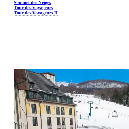
Sommet des Neiges
Tour des Voyageurs
Tour des Voyageurs II
Certains de ces hébergements peuvent accueillir jusqu’à 10 personnes
Et quel meilleur endroit pour se divertir et fêter que dans le village pi
des hôtels ont une piscine extérieure chauffée pendant la saison estiv
de montagne et de la piste multifonctionnelle.