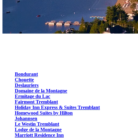
Village piétonnier
Restez à quelques pas des activités, restaurants et bars et vibrez au
spectacles à la Place Saint-Bernard. Que vous soyez en famille ou entr
Bondurant
Chouette
Deslauriers
Domaine de la Montagne
Ermitage du Lac
Fairmont Tremblant
Holiday Inn Express & Suites Tremblant
Homewood Suites by Hilton
Johannsen
Le Westin Tremblant
Lodge de la Montagne
Marriott Residence Inn