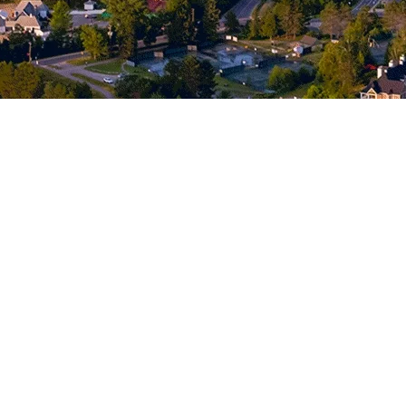
 rythme du village piétonnier! Pour vivre pleinement nos nombreux évén
e amis, vous trouverez l’hébergement qui vous convient avec ces 15 poss