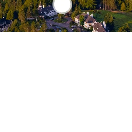
ements, vous ne pourriez demander mieux avec la proximité des
ibilités aussi variées qu’intéressantes: