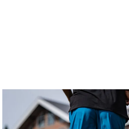
l’amélioration de la performance et de l’économie de course, et
pourraient également réduire les blessures en course à pied si les
exercices sont supervisés et pratiqués avec assiduité.
Au niveau des exercices à prioriser, vous devez viser le
renforcement de vos quadriceps, des fessiers et des mollets, grâce à
des squats, des fentes, des soulevés de terre (
deadlifts)
, des poussées
de hanches (
hip thrusts)
et des flexions plantaires. Pour les sportifs
plus expérimentés, vous devez travailler davantage en force, c’est-à-
dire de faire environ trois séries de quatre à six répétitions chacune,
avec des charges plus lourdes.
Pour un obtenir un programme d’entraînement personnalisé,
sécuritaire et qui saura vous guider vers l’atteinte de vos objectifs en
course à pied, nous vous recommandons de consulter un
kinésiologue ou un entraîneur certifié.