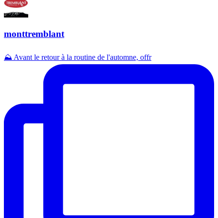
monttremblant
⛰️ Avant le retour à la routine de l'automne, offr