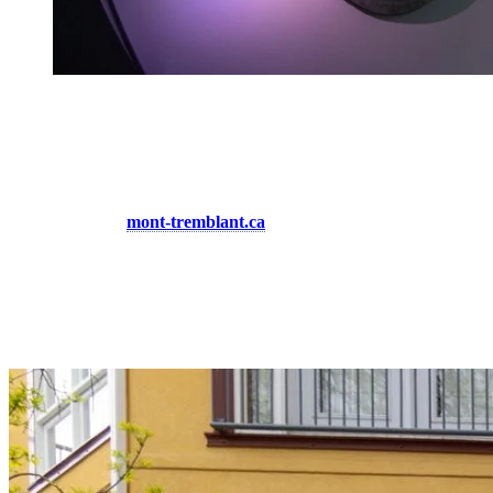
Informations pratiques
Heures d’ouverture : Tous les jours de 9 h à 17 h* (*de 9 h à
18 h pendant la période estivale, horaires adaptés en fonction
des événements)
Site web :
mont-tremblant.ca
Contact : info@mont-tremblant.ca / 1 877 425-2434
Découvrez cette vitrine touristique unique et laissez-vous séduire par
l’expérience authentique qu’offre Info Mont-Tremblant, au cœur de
l’une des plus belles destinations du Québec!