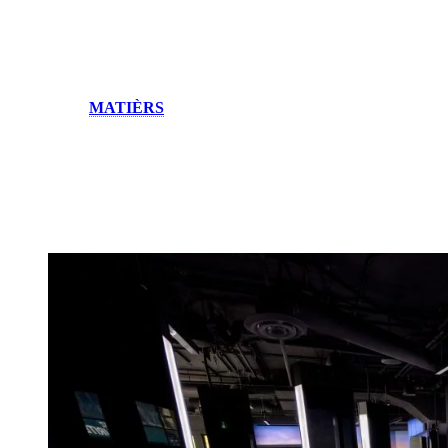
possibilités de chacun des pôles par la projection d’images haute
définition. Ailleurs, une allée de colonnes interactives montrent en
continu les expériences à vivre sur le territoire. Et, finalement, un
espace immersif incluant un mur à effet 3D diffuse des images
d’activités de plein air et de la faune locale.
Réalisée par
MATIÈRS
, cette vitrine touristique offre une nouvelle
vision de la région de Mont-Tremblant. Fondé en 2012, MATIÈRS
œuvre à la croisée du design, de la technologie, de la culture et du
divertissement.