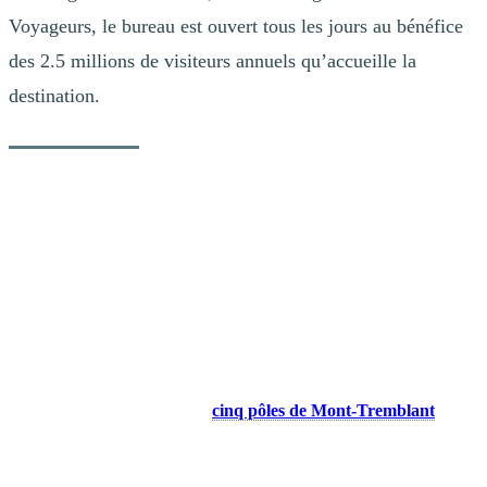
Voyageurs, le bureau est ouvert tous les jours au bénéfice
des 2.5 millions de visiteurs annuels qu’accueille la
destination.
Une expérience à la fois humaine,
immersive et interactive
D’une superficie d’environ 2 150 pieds carrés, Info Mont-Tremblant
est une aire d’information touristique unique en Amérique du Nord
qui offre aux invités une expérience à la fois humaine, immersive et
interactive. À l’entrée, une immense fresque quatre saisons reçoit le
public avec des conseillers à l’expérience touristique et donne un
aperçu des paysages de la région. Plus loin, une carte animée
surdimensionnée présente les
cinq pôles de Mont-Tremblant
, soit
le Centre de villégiature Tremblant, le parc national du Mont-
Tremblant, le centre-ville de Mont-Tremblant, le Village et le
Domaine Saint-Bernard. Les visiteurs y explorent les différentes