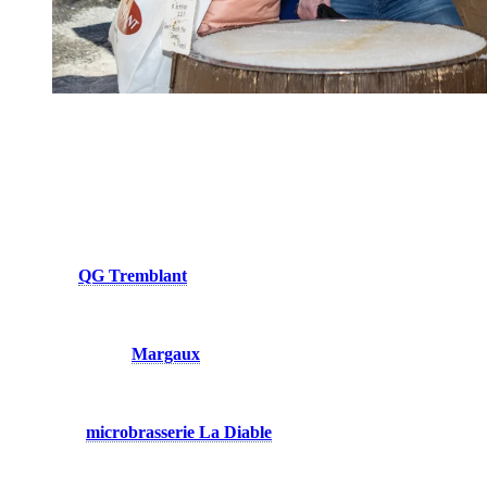
Produits du terroir en vedette
Le Québec s’est aussi construit autour de ses produits locaux, issus
de son territoire vaste et diversifié. Ces ingrédients sont aujourd’hui
au cœur de nombreuses tables, où ils sont mis en valeur avec
simplicité et respect.
Au
QG Tremblant
, le tartare de bison propose une viande au
goût légèrement sauvage, relevée avec finesse. Une
expérience qui sort de l’ordinaire, tout en restant bien ancrée
dans le territoire.
Du côté de
Margaux
, les planches de fromages et
charcuteries mettent en valeur le savoir-faire local. Fromages
et viandes d’ici, noix, olives : parfait à partager, à la manière
des longues tablées québécoises.
À la
microbrasserie La Diable
, le croque-monsieur met en
valeur des produits des Laurentides comme le jambon de
porcelet de la ferme Gaspor et le fromage Oka. Une