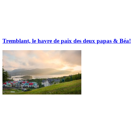
Tremblant, le havre de paix des deux papas & Béa!