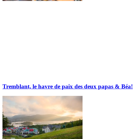
Tremblant, le havre de paix des deux papas & Béa!