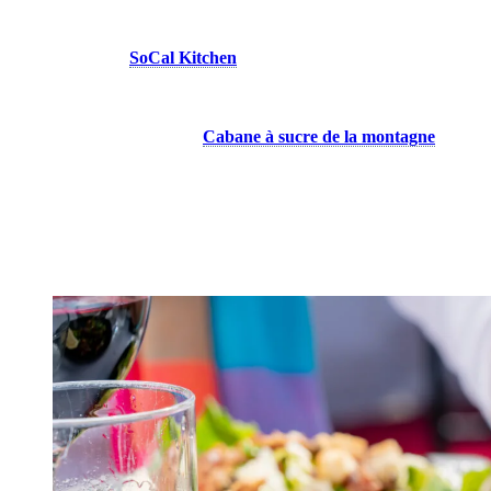
américaines.
Pour une lecture plus actuelle, le poké bowl au tofu frit à
l’érable de
SoCal Kitchen
montre comment cet ingrédient
traverse les styles culinaires tout en conservant sa signification
culturelle.
Impossible aussi de passer à côté de la tradition la plus sucrée
: la tire d’érable. À la
Cabane à sucre de la montagne
, on la
déguste comme le veut la coutume, sur neige, dans une
ambiance qui rappelle pleinement le temps des sucres
québécois.