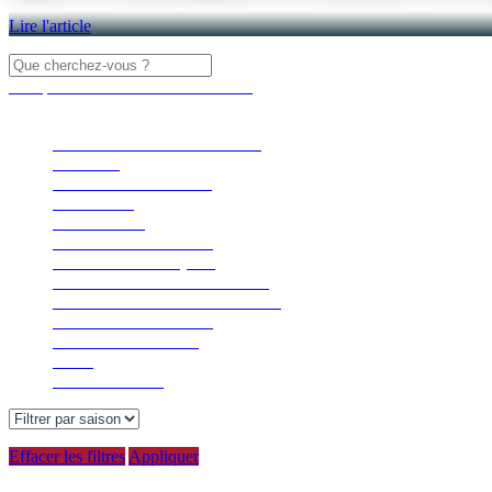
Lire l'article
Masquer les filtres
Filtrer les articles
×
Fermer
VILLAGE ET GASTRONOMIE
FAMILLE
SPORTS ET PLEIN AIR
ACTIVITÉS
NOUVELLES
NATURE ET DÉTENTE
CONSEILS PRATIQUES
COMMUNAUTÉ ET HÉRITAGE
SPECTACLES ET ÉVÉNEMENTS
ÉCORESPONSABILITÉ
RÉCITS DE VOYAGE
GOLF
SAISON DE SKI
Effacer les filtres
Appliquer