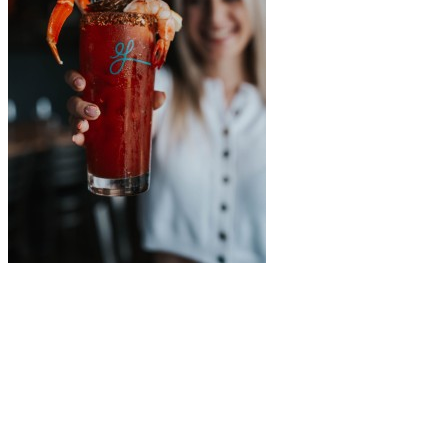
Lucille’s
Bloody Caesar Fruits de Mer
Ce n’est pas un César ordinaire — c’est un véritable festin liquide.
Le Bloody Caesar Fruits de Mer de Lucille’s est préparé avec de la
vodka Ketel One et du jus de Clamato, puis garni de manière
spectaculaire : une patte de crabe des neiges canadien, une crevette