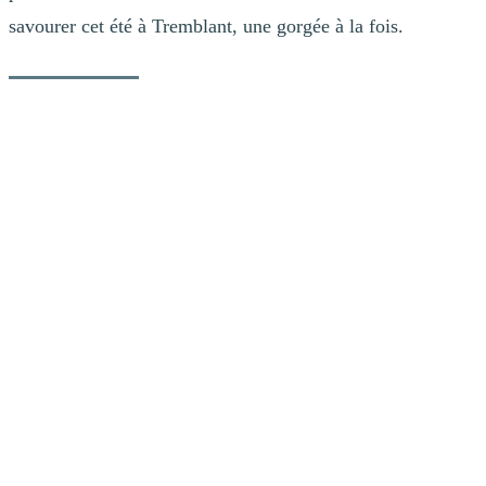
savourer cet été à Tremblant, une gorgée à la fois.
Resto-Bar Le Shack
Spritz Framboise & Basilic
La framboise et le basilic donnent une touche fraîche et colorée à
cette revisite du Spritz. Rehaussé par les notes d’agrumes de
l’Aperol et l’effervescence du mousseux, ce cocktail est léger,
rafraîchissant et rempli de saveurs. Une option tout indiquée pour
profiter pleinement de l’ambiance estivale de Tremblant.