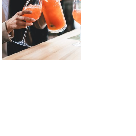
Central Tapas & Nightclub
Sangria Rose
Au Central, la Sangria Rose est la vedette de l’été. La plus populaire
de leurs quatre sangrias, elle est un mélange irrésistible de vin blanc,
de Soho litchi, de fleur d’hibiscus, de litchi, de citron et de jus
d’orange. Cette boisson estivale est conçue pour étancher votre soif
tout en vous laissant rafraîchi par ses saveurs complexes et
équilibrées.