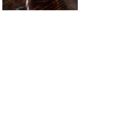
Le P’tit Caribou
Le fameux Bloody Caesar
Impossible de parler des incontournables de l’été sans mentionner le
fameux Bloody Caesar du P’tit Caribou. Ce cocktail unique, préparé
avec de la vodka Moskovskaya, un mélange d’épices maison et
garni d’un morceau de bœuf séché local, d’olives et d’un cornichon
à l’ancienne, offre une expérience riche en goût et en caractère.
Bar central et restaurant Altitude au
Casino de Mont-Tremblant
Le Sommet
Le cocktail Le Sommet marie les saveurs fruitées et exotiques dans
un mélange vibrant de grenadine, de jus d’orange, de rhum blanc, de
curaçao et de jus d’ananas. Garni d’une tranche d’orange et d’un pic
de cerises, c’est le genre de boisson qui évoque instantanément les