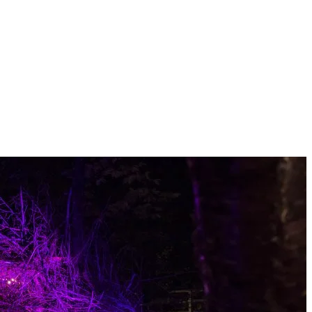
 se déroule entièrement en nature, sur un sentier en poussière de roche.
 poursuivre vers l’entrée du sentier. Au début du sentier, quelques pas
donnés en continu, un maximum de 150 personnes sont admises par quart 