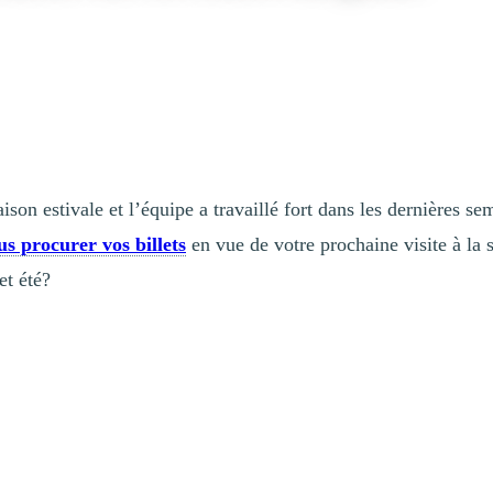
son estivale et l’équipe a travaillé fort dans les dernières s
us procurer vos billets
en vue de votre prochaine visite à la 
et été?
gne de Tremblant ». Dernier survivant de son espèce, cet être mythique es
ée que ses descendants convergeaient du monde entier vers le mont Tremb