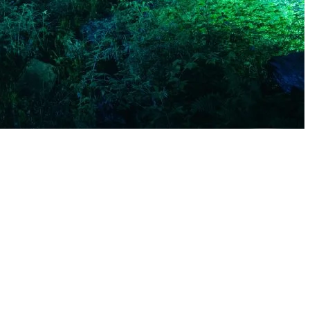
. Élevez-vous aux frontières du réel pour rejoindre le sanctuaire de T
, les amas de roches vous indiquent la voie.
temps. Pour naviguer dans le crépuscule, fiez-vous à votre instinct et su
, la forêt mystérieuse laisse se faufiler les murmures agités. Ils sont là 
ent, les traces originelles de Tonga croisent soudainement votre chemi
lié, vous rappellent les lois sacrées de Tonga.
ent. Soyez signe de leur confiance en honorant l’héritage de Tonga.
utables dès que quiconque enfreint les lois de la nature. Joignez vos for
e et le temps, vous guidera vers le sanctuaire.
ieu vénéré depuis la nuit des temps. Vous y pénétrez dans un silence re
etits géants de Tonga. Un hall majestueux qui célèbre les merveilles de 