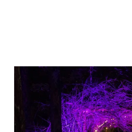
Une expérience sensorielle en forêt
Le sentier illuminé Tonga Lumina est une marche nocturne de 1.5 km qui
remontée mécanique Flying Mile qui les montera à la mi-montagne pour
à travers bois et traverse ruisseaux et clairières.
La durée moyenne de l’expérience est d’une heure. Les départs sont 