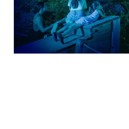
Le parcours
L’envol
: C’est au pied de la montagne que commence l’aventure
Le portail du crépuscule
: Sous les étoiles de la voûte céleste
L’œil de la lumière
: Votre quête vous transportera à l’aube du 
Le chemin des esprits
: Habités par les esprits du peuple oublié
Les pas du géant
: Encore illuminées par les beautés du firmam
Les totems
: Les trois totems, vestiges enchantés du peuple oub
Les yeux de la forêt
: Les esprits du peuple oublié vous observ
La puissance de la montagne
: Les colères de Tonga sont redo
Le passage
: Un passage de lumière, en suspension dans l’espac
Le sanctuaire
: Vous atteignez enfin le sanctuaire de Tonga, l
La voûte de Tonga
: La voûte sylvestre tire sa révérence aux p