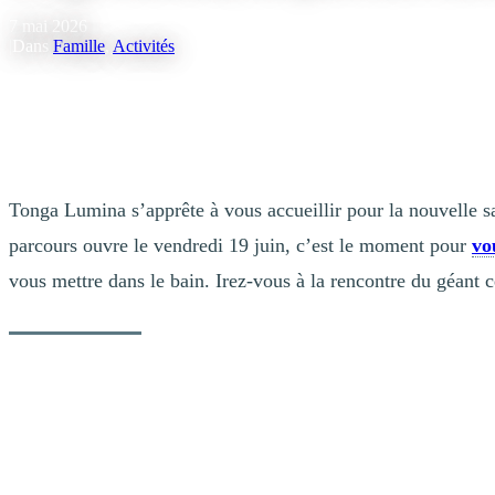
7 mai 2026
|
Dans
Famille
,
Activités
Tonga Lumina s’apprête à vous accueillir pour la nouvelle sai
parcours ouvre le vendredi 19 juin, c’est le moment pour
vo
vous mettre dans le bain. Irez-vous à la rencontre du géant c
La légende
La légende se murmure au creux de l’oreille: « un géant habite la monta
Pendant des millénaires, sa grande sagesse fut si vénérée et recherch