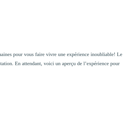
emaines pour vous faire vivre une expérience inoubliable! Le
station. En attendant, voici un aperçu de l’expérience pour
t le protecteur ancestral de la faune, de la flore et des rivières.
lant à chacun de ses éveils.