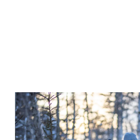
Une destination sportive à l’année
Si l’été est particulièrement populaire auprès des nageurs, cyclistes et
coureurs, l’entraînement ne s’arrête pas lorsque la neige arrive.
Le ski alpin, le ski de fond, la randonnée alpine, la course hivernale
et le fatbike prennent alors le relais. Plusieurs athlètes d’endurance
profitent même de l’hiver pour développer leur condition physique
avant le retour de la saison de compétition.
Cette diversité fait de Tremblant un terrain d’entraînement unique où
il est possible de rester actif douze mois par année.