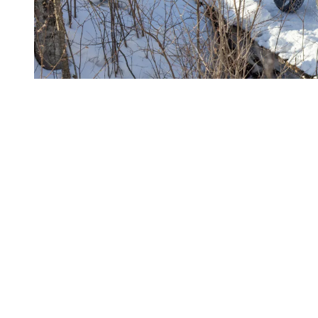
Plus qu’un lieu d’entraînement
Après une longue journée d’entraînement, la récupération est tout
aussi importante que l’effort.
Hébergements au pied de la montagne, spas, restaurants, services
sportifs et boutiques spécialisées à distance de marche permettent de
simplifier votre séjour et vous permettre de consacrer votre énergie à
ce qui compte vraiment: atteindre votre prochain objectif.
Que vous veniez pour un week-end actif ou pour un véritable camp
d’entraînement, Tremblant offre les infrastructures, les parcours et la
communauté sportive qui vous permettront de repousser vos limites
dans un environnement exceptionnel.
Explorez davantage sur le blogue Tremblant: