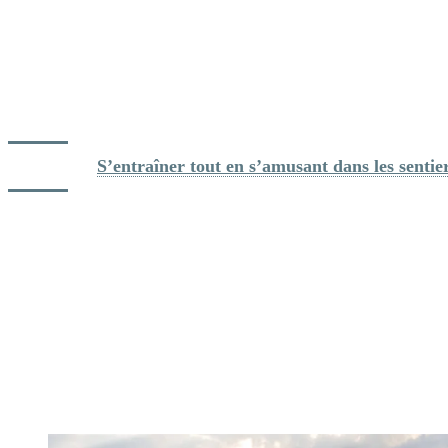
entraînement en dénivelé: la montagne offre un terrain naturel idéal
pour développer endurance et puissance.
Le réseau de Tremblant compte 11 sentiers de randonnée et de
course en sentier allant de 1 à 11 kilomètres. Les parcours permettent
autant les sorties de récupération que les séances plus exigeantes en
montée.
Lire aussi: 
S’entraîner tout en s’amusant dans les senti
À proximité, le Domaine Saint-Bernard et le Parc national du Mont-
Tremblant ajoutent des centaines de kilomètres de possibilités pour
varier les entraînements et explorer de nouveaux secteurs.
Pour plusieurs athlètes, l’un des plus grands avantages de Tremblant
est justement cette variété. Il est possible d’enchaîner une séance de
course en montagne le matin, une sortie à vélo l’après-midi et une
récupération au spa en fin de journée, sans jamais prendre la voiture.