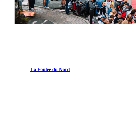
S’entraîner avec la communauté
Vous cherchez des partenaires d’entraînement? Participer à une
sortie est une excellente façon de découvrir de nouveaux parcours et
de profiter des conseils de coureurs qui connaissent le secteur.
Le club
La Foulée du Nord
rassemble des coureurs de tous
les niveaux et organise régulièrement des entraînements dans
la région.
Un club local, Tri Connexion, propose également des camps
et des entraînements structurés en natation, vélo et course à
pied, permettant aux visiteurs de s’intégrer facilement à la
communauté sportive locale.
Pour découvrir les meilleurs sentiers de vélo de montagne et
rencontrer d’autres passionnés, les sorties du mardi soir
organisés Vélo Mont-Tremblant sont devenus un rendez-vous
estival incontournable.