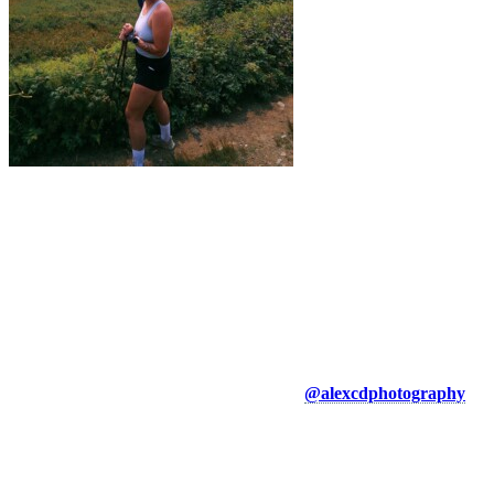
À propos de l’auteur
Alexandra Côté-Durrer, coureuse de longue distance depuis plus de
10 ans, habite dans la région des Laurentides et utilise la belle
montagne de Tremblant pour ses sorties en trail que ça soit en
entraînement ou pour le simple plaisir de profiter de la nature. Elle
est également la fondatrice du club de course Sunday Social
Laurentides, un groupe inclusif de course qui organise des sorties un
dimanche par mois dans la région pour réunir la communauté. Vous
pouvez suivre ses aventures sur Instagram
@alexcdphotography
Explorez davantage sur le blogue Tremblant: