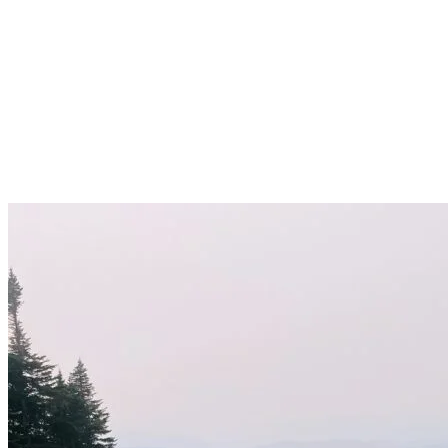
La bonne nouvelle
: la majorité de ce matériel est également
disponible dans les boutiques du village piétonnier de Tremblant.
Veste ou ceinture d’hydratation
Flasque d’eau (elle suggère celles avec un filtre intégré afin de
pouvoir remplir votre gourde directement dans les rivières)
Nutrition sportive
Crème solaire
Casquette de course
Bons souliers de sentier