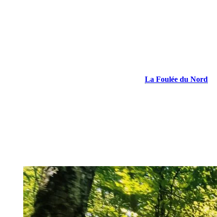
son chien Blazer. Que ce soit pour une courte sortie ou une longue
journée en sentier, les chiens sont toujours les bienvenus pendant la
saison estivale, ce qui rend l’expérience encore plus conviviale et
agréable. Ceux-ci doivent bien sûr en tout temps être tenus en laisse
et c’est la responsabilité de chacun de ramasser derrière leur chien
pour garder les sentiers propres.
Au-delà de ses sentiers, Tremblant continue aussi de développer sa
communauté de course. Le centre de villégiature a récemment
inauguré en 2025
un club de course nommé
La Foulée du Nord
,
offrant des sorties gratuites et accessibles à tous. Cette saison, les
coureurs peuvent se rejoindre deux fois par semaine, les mardis et
jeudis midi, directement devant la boutique du Magasin de la Place
sur la rue des Remparts. Une belle occasion de découvrir les
sentiers, rencontrer d’autres passionnés comme elle et bouger dans
une ambiance conviviale !