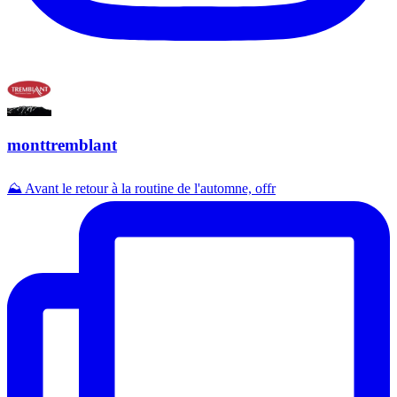
monttremblant
⛰️ Avant le retour à la routine de l'automne, offr