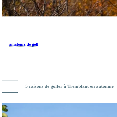
3. Jouer sur des parcours de golf
époustouflants
Les
amateurs de golf
trouveront leur bonheur à Tremblant, avec
deux parcours aussi magnifiques que distincts: Le Diable et Le
Géant. À l’automne, ces verts se parent de couleurs flamboyantes,
offrant un cadre exceptionnel pour vos parties. Et pour que le plaisir
soit partagé, les enfants peuvent jouer gratuitement après 15 h, à
condition d’être accompagnés d’un adulte. Une belle occasion de
créer des souvenirs en famille sur des terrains d’exception.
Lire aussi: 
5 raisons de golfer à Tremblant en automne