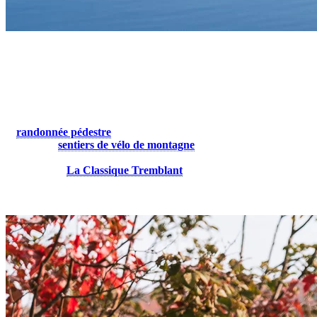
5. Découvrir des infrastructures sportives
de haut niveau
Que vous soyez un sportif occasionnel ou un athlète chevronné,
Tremblant a de quoi vous séduire. Entre course à pied, vélo de route,
et
randonnée pédestre
, les possibilités sont nombreuses. Le réseau
régional de
sentiers de vélo de montagne
est également un
incontournable. Et pour ceux qui aiment relever des défis, ne
manquez pas
La Classique Tremblant
, un rendez-vous annuel
pour les coureurs en sentiers, qui se tiendra le 18 octobre 2025.