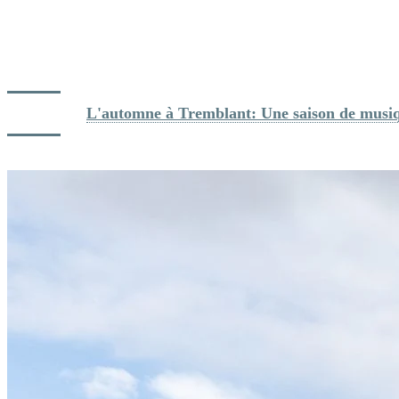
célèbre la musique dans toute sa diversité.
Mélodies d’automne
: Des concerts en plein air où les
harmonies se marient à la beauté des couleurs automnales.
Ariane Moffatt au sommet
: Un concert électrisant à ne pas
manquer au sommet du Mont-Tremblant.
Lire aussi: 
L'automne à Tremblant: Une saison de musique