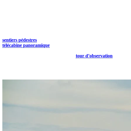
1. Gravir le sommet du mont Tremblant
Le sommet du mont Tremblant offre une vue à couper le souffle sur
les Laurentides, et à l’automne, le spectacle est encore plus
époustouflant. Pour atteindre ce point culminant, empruntez l’un des
sentiers pédestres
qui serpentent à travers la montagne ou prenez la
télécabine panoramique
. Une fois en haut, prenez le temps
d’explorer les sentiers du sommet, faites une pause gourmande au
Grand Manitou, rendez-vous jusqu’à la
tour d’observation
pour
une vue encore plus spectaculaire, ou simplement, laissez-vous
envoûter par le paysage automnal.