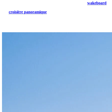
Pour les amateurs de sensations fortes, initiez-vous au
wakeboard
ou au wakesurf. Vous préférez une sortie plus tranquille? Optez pour
une
croisière panoramique
sur le bateau de Croisière Mont-
Tremblant, et laissez-vous porter par les eaux tout en admirant les
paysages environnants.