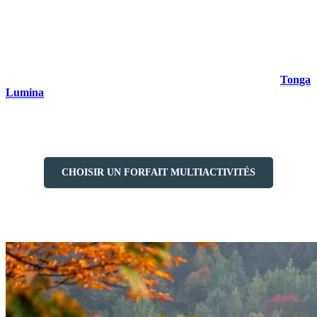
village entre lac et montagne
Le village piétonnier de Tremblant est un paradis pour les familles.
En toute sécurité dans un village sans voitures, les enfants peuvent
s’amuser grâce aux nombreuses animations gratuites et activités
amusantes qui se prolongent jusqu’au début octobre., comme
Tonga
Lumina
. Et si le temps se fait frais, une multitude d’activités
intérieures vous attendent tout au long de l’année. Économisez sur
l’achat de 3 ou 5 activités avec notre forfait Multi-Activités!
CHOISIR UN FORFAIT MULTIACTIVITÉS