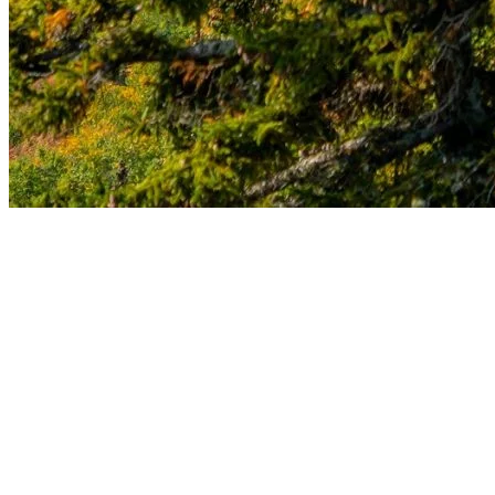
2. Vivre des sensations fortes avec Ziptrek
Écotours
Envie d’une dose d’adrénaline? Ziptrek Écotours Tremblant, activité
figurant parmi les « Best of the Best » au Canada selon les
Travellers’ Choice Awards 2026 de Tripadvisor, vous propose cinq
tyroliennes doubles qui vous feront survoler les cimes des arbres sur
près de 4 km. Imaginez-vous en train de planer au-dessus de la forêt
colorée, avec un panorama qui s’étend à perte de vue. Cette
aventure vous fera littéralement voir la nature d’un tout autre angle,
pour une expérience aussi palpitante que mémorable.